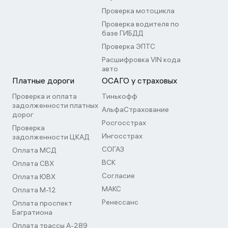
Проверка мотоцикла
Проверка водителя по
базе ГИБДД
Проверка ЭПТС
Расшифровка VIN кода
авто
Платные дороги
ОСАГО у страховых
Проверка и оплата
Тинькофф
задолженности платных
АльфаСтрахование
дорог
Росгосстрах
Проверка
Ингосстрах
задолженности ЦКАД
СОГАЗ
Оплата МСД
ВСК
Оплата СВХ
Согласие
Оплата ЮВХ
МАКС
Оплата М-12
Ренессанс
Оплата проспект
Багратиона
Оплата трассы А-289