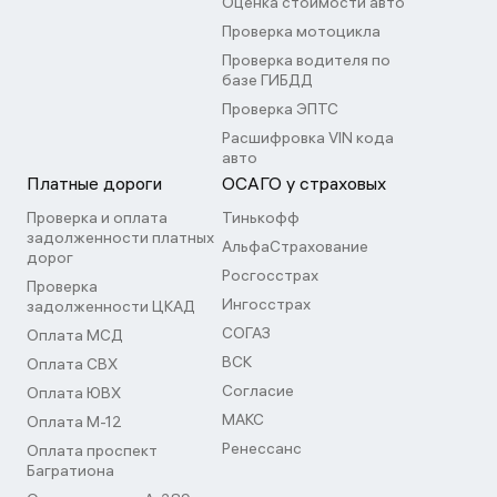
Оценка стоимости авто
Проверка мотоцикла
Проверка водителя по
базе ГИБДД
Проверка ЭПТС
Расшифровка VIN кода
авто
Платные дороги
ОСАГО у страховых
Проверка и оплата
Тинькофф
задолженности платных
АльфаСтрахование
дорог
Росгосстрах
Проверка
Ингосстрах
задолженности ЦКАД
СОГАЗ
Оплата МСД
ВСК
Оплата СВХ
Согласие
Оплата ЮВХ
МАКС
Оплата М-12
Ренессанс
Оплата проспект
Багратиона