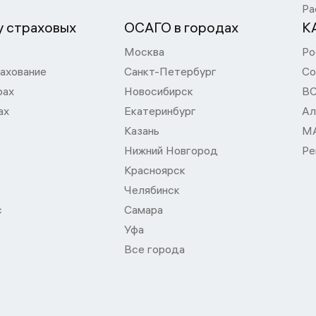
Ра
 страховых
ОСАГО в городах
К
Москва
Ро
ахование
Санкт-Петербург
Со
рах
Новосибирск
В
ах
Екатеринбург
Ал
Казань
М
Нижний Новгород
Ре
Красноярск
Челябинск
с
Самара
Уфа
Все города