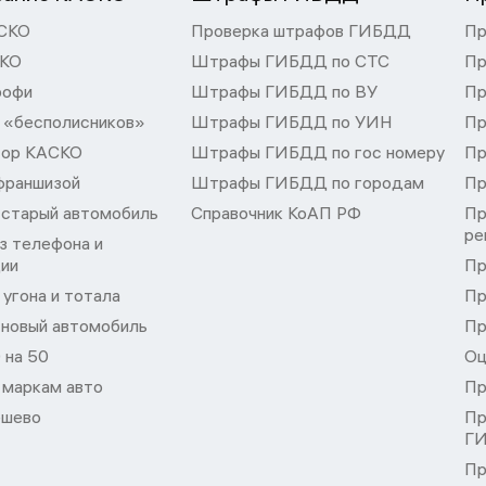
СКО
Проверка штрафов ГИБДД
Пр
СКО
Штрафы ГИБДД по СТС
Пр
рофи
Штрафы ГИБДД по ВУ
Пр
 «бесполисников»
Штрафы ГИБДД по УИН
Пр
тор КАСКО
Штрафы ГИБДД по гос номеру
Пр
франшизой
Штрафы ГИБДД по городам
Пр
 старый автомобиль
Справочник КоАП РФ
Пр
ре
з телефона и
ции
Пр
угона и тотала
Пр
 новый автомобиль
Пр
 на 50
Оц
 маркам авто
Пр
шево
Пр
Г
Пр