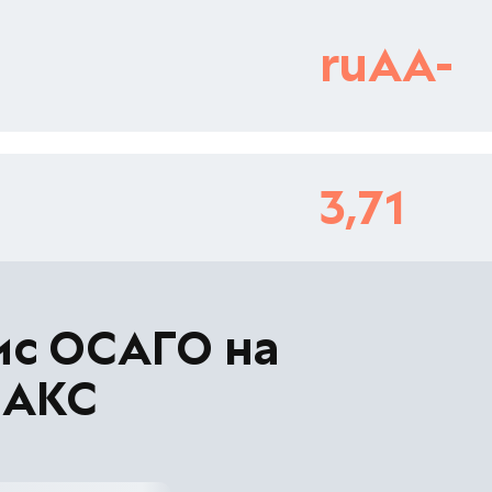
ruAA-
3,71
ис ОСАГО на
МАКС