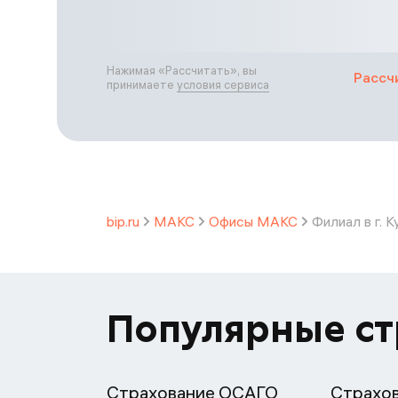
Нажимая «
Рассчитать
», вы
Рассч
принимаете
условия сервиса
bip.ru
МАКС
Офисы МАКС
Филиал в г. 
Популярные с
Страхование ОСАГО
Страхо