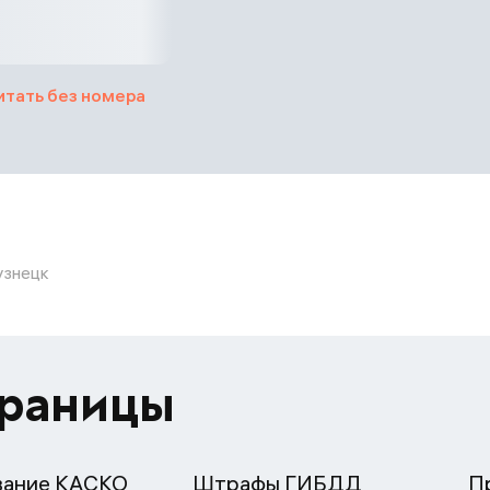
итать без номера
Кузнецк
траницы
вание КАСКО
Штрафы ГИБДД
П