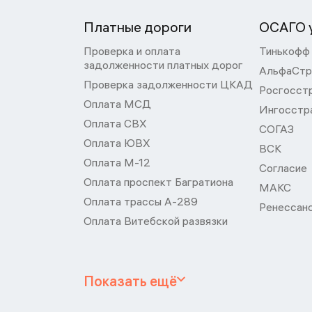
Платные дороги
ОСАГО у
Проверка и оплата
Тинькофф
задолженности платных дорог
АльфаСтр
Проверка задолженности ЦКАД
Росгосст
Оплата МСД
Ингосстр
Оплата СВХ
СОГАЗ
Оплата ЮВХ
ВСК
Оплата М-12
Согласие
Оплата проспект Багратиона
МАКС
Оплата трассы А-289
Ренессан
Оплата Витебской развязки
Показать ещё