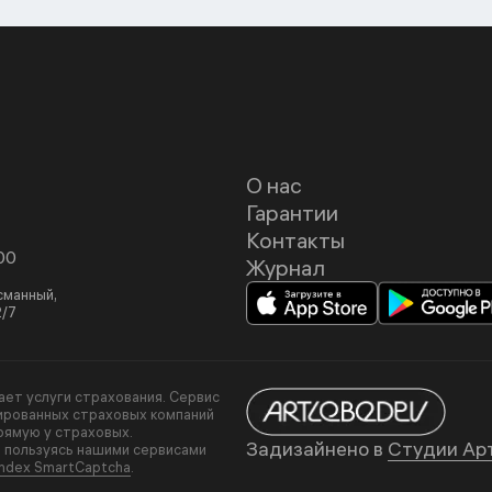
О нас
Гарантии
Контакты
00
Журнал
асманный,
2/7
вает услуги страхования. Сервис
ированных страховых компаний
рямую у страховых.
Задизайнено в
Студии Ар
, пользуясь нашими сервисами
ndex SmartCaptcha
.