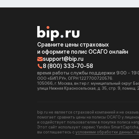
Сравните цены страховых
и оформите полис ОСАГО онлайн
support@bip.ru
8 (800) 333-70-58
время работы службы поддержки 9:00 - 19:
ООО «БИП.РУ», ОГРН 1227700720576.
105066, г. Москва, вн.тер.г. муниципальный округ Б
улица Нижняя Красносельская, д. 35, стр. 9, помещ. 
bip.ru не является страховой компанией и не оказы
помогает сравнить цены на полисы ОСАГО у лиценз
и содействует пользователям в покупке полиса нап
Этот сайт использует сервис Yandex SmartCaptcha
вы соглашаетесь с
условиями обработки данных Ya