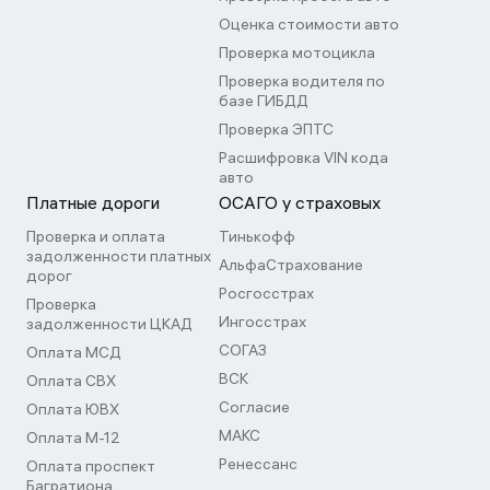
Оценка стоимости авто
Проверка мотоцикла
Проверка водителя по
базе ГИБДД
Проверка ЭПТС
Расшифровка VIN кода
авто
Платные дороги
ОСАГО у страховых
Проверка и оплата
Тинькофф
задолженности платных
АльфаСтрахование
дорог
Росгосстрах
Проверка
Ингосстрах
задолженности ЦКАД
СОГАЗ
Оплата МСД
ВСК
Оплата СВХ
Согласие
Оплата ЮВХ
МАКС
Оплата М-12
Ренессанс
Оплата проспект
Багратиона