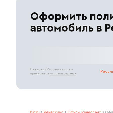
Оформить пол
автомобиль в Р
Нажимая «
Рассчитать
», вы
Рассч
принимаете
условия сервиса
bip.ru
Ренессанс
Офисы Ренессанс
Офи