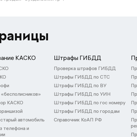
траницы
вание КАСКО
Штрафы ГИБДД
П
СКО
Проверка штрафов ГИБДД
Пр
СКО
Штрафы ГИБДД по СТС
Пр
рофи
Штрафы ГИБДД по ВУ
Пр
 «бесполисников»
Штрафы ГИБДД по УИН
Пр
тор КАСКО
Штрафы ГИБДД по гос номеру
Пр
франшизой
Штрафы ГИБДД по городам
Пр
 старый автомобиль
Справочник КоАП РФ
Пр
ре
з телефона и
ции
Пр