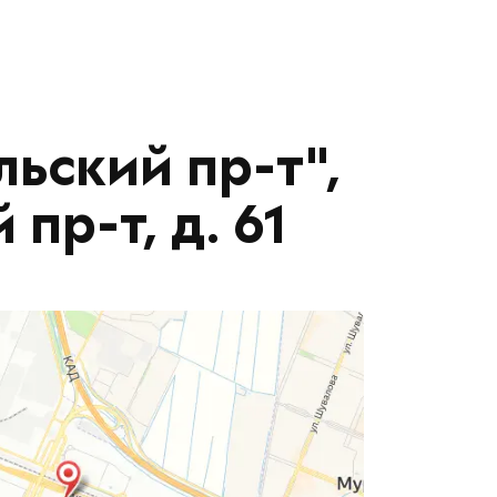
ьский пр-т",
пр-т, д. 61