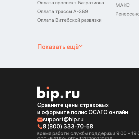
Оплата проспект Багратиона
МАКС
Оплата трассы А-289
Ренессан
Оплата Витебской развязки
Показать ещё
Сравните цены страховых
и оформите полис ОСАГО онлайн
support@bip.ru
8 (800) 333-70-58
время работы службы поддержки 9:00 - 19:
ООО «БИП.РУ», ОГРН 1227700720576.