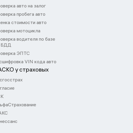
оверка авто на залог
оверка пробега авто
енка стоимости авто
оверка мотоцикла
оверка водителя по базе
ИБДД
оверка ЭПТС
сшифровка VIN кода авто
АСКО у страховых
сгосстрах
гласие
СК
ьфаСтрахование
АКС
нессанс