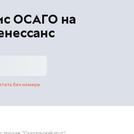
ис ОСАГО на
енессанс
итать без номера
с продаж "Суздальский пр-т"