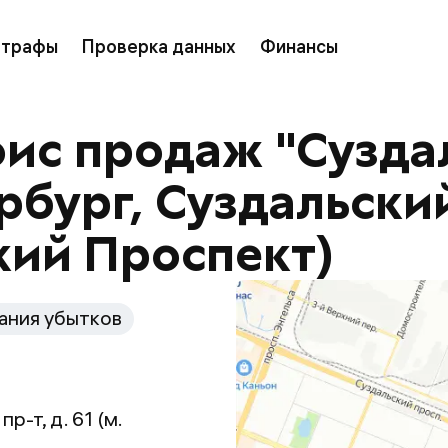
трафы
Проверка данных
Финансы
ис продаж "Суздал
рбург, Суздальский 
кий Проспект)
ания убытков
р-т, д. 61 (м.