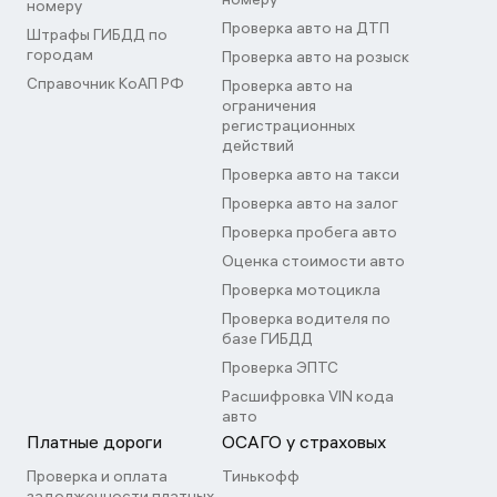
номеру
Проверка авто на ДТП
Штрафы ГИБДД по
городам
Проверка авто на розыск
Справочник КоАП РФ
Проверка авто на
ограничения
регистрационных
действий
Проверка авто на такси
Проверка авто на залог
Проверка пробега авто
Оценка стоимости авто
Проверка мотоцикла
Проверка водителя по
базе ГИБДД
Проверка ЭПТС
Расшифровка VIN кода
авто
Платные дороги
ОСАГО у страховых
Проверка и оплата
Тинькофф
задолженности платных