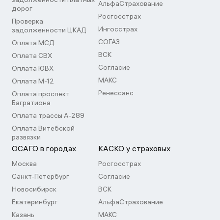
АльфаСтрахование
дорог
Росгосстрах
Проверка
Ингосстрах
задолженности ЦКАД
СОГАЗ
Оплата МСД
ВСК
Оплата СВХ
Согласие
Оплата ЮВХ
МАКС
Оплата М-12
Ренессанс
Оплата проспект
Багратиона
Оплата трассы А-289
Оплата Витебской
развязки
ОСАГО в городах
КАСКО у страховых
Москва
Росгосстрах
Санкт-Петербург
Согласие
Новосибирск
ВСК
Екатеринбург
АльфаСтрахование
Казань
МАКС