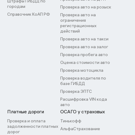
Штрафы ГИБДД по
городам
Проверка авто на розыск
Справочник КоАП РФ
Проверка авто на
ограничения
регистрационных
действий
Проверка авто на такси
Проверка авто на залог
Проверка пробега авто
Оценка стоимости авто
Проверка мотоцикла
Проверка водителя по
базе ГИБДД
Проверка ЭПТС
Расшифровка VIN кода
авто
Платные дороги
ОСАГО у страховых
Проверка и оплата
Тинькофф
задолженности платных
АльфаСтрахование
дорог