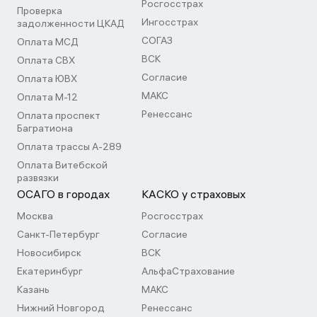
Росгосстрах
Проверка
Ингосстрах
задолженности ЦКАД
СОГАЗ
Оплата МСД
ВСК
Оплата СВХ
Согласие
Оплата ЮВХ
МАКС
Оплата М-12
Ренессанс
Оплата проспект
Багратиона
Оплата трассы А-289
Оплата Витебской
развязки
ОСАГО в городах
КАСКО у страховых
Москва
Росгосстрах
Санкт-Петербург
Согласие
Новосибирск
ВСК
Екатеринбург
АльфаСтрахование
Казань
МАКС
Нижний Новгород
Ренессанс