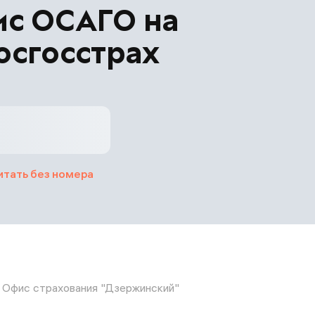
ис ОСАГО на
осгосстрах
итать без номера
Офис страхования "Дзержинский"