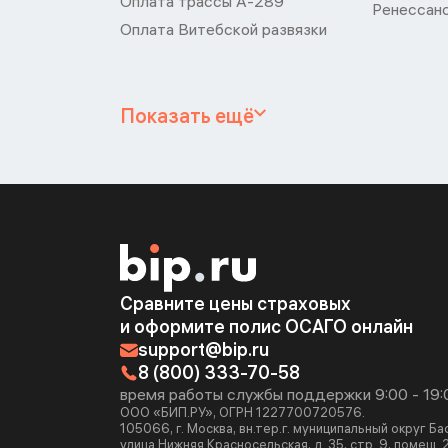
Оплата трассы А-289
Ренессан
Оплата Витебской развязки
Показать ещё
Сравните цены страховых
и оформите полис ОСАГО онлайн
support@bip.ru
8 (800) 333-70-58
время работы службы поддержки 9:00 - 19:
ООО «БИП.РУ», ОГРН 1227700720576.
105066, г. Москва, вн.тер.г. муниципальный округ Б
улица Нижняя Красносельская, д. 35, стр. 9, помещ. 