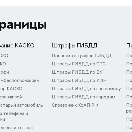
траницы
вание КАСКО
Штрафы ГИБДД
П
СКО
Проверка штрафов ГИБДД
Пр
СКО
Штрафы ГИБДД по СТС
Пр
рофи
Штрафы ГИБДД по ВУ
Пр
 «бесполисников»
Штрафы ГИБДД по УИН
Пр
тор КАСКО
Штрафы ГИБДД по гос номеру
Пр
франшизой
Штрафы ГИБДД по городам
Пр
 старый автомобиль
Справочник КоАП РФ
Пр
ре
з телефона и
ции
Пр
угона и тотала
Пр