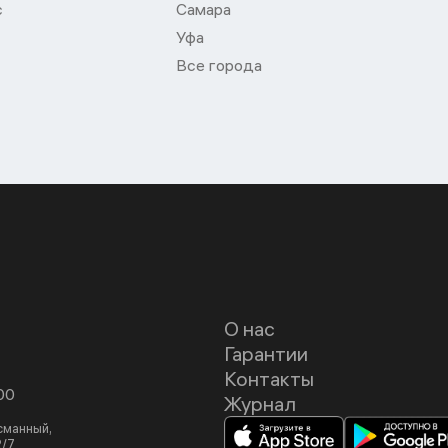
с
Самара
Уфа
Все города
О нас
Гарантии
Контакты
00
Журнал
асманный,
2/7