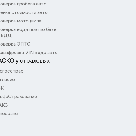
оверка пробега авто
енка стоимости авто
оверка мотоцикла
оверка водителя по базе
ИБДД
оверка ЭПТС
сшифровка VIN кода авто
АСКО у страховых
сгосстрах
гласие
СК
ьфаСтрахование
АКС
нессанс