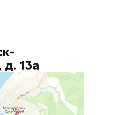
ск-
 д. 13а