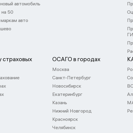
 новый автомобиль
Пр
 на 50
Оц
 маркам авто
Пр
шево
Пр
Г
Пр
Ра
 страховых
ОСАГО в городах
К
Москва
Ро
ахование
Санкт-Петербург
Со
рах
Новосибирск
В
ах
Екатеринбург
Ал
Казань
М
Нижний Новгород
Ре
Красноярск
Челябинск