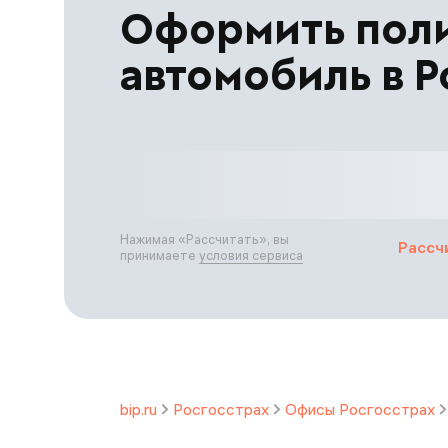
Оформить пол
автомобиль в Р
Нажимая «
Рассчитать
», вы
Рассч
принимаете
условия сервиса
bip.ru
Росгосстрах
Офисы Росгосстрах