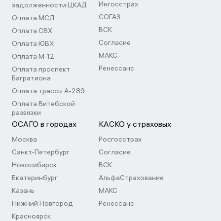
Ингосстрах
задолженности ЦКАД
СОГАЗ
Оплата МСД
ВСК
Оплата СВХ
Согласие
Оплата ЮВХ
МАКС
Оплата М-12
Ренессанс
Оплата проспект
Багратиона
Оплата трассы А-289
Оплата Витебской
развязки
ОСАГО в городах
КАСКО у страховых
Москва
Росгосстрах
Санкт-Петербург
Согласие
Новосибирск
ВСК
Екатеринбург
АльфаСтрахование
Казань
МАКС
Нижний Новгород
Ренессанс
Красноярск