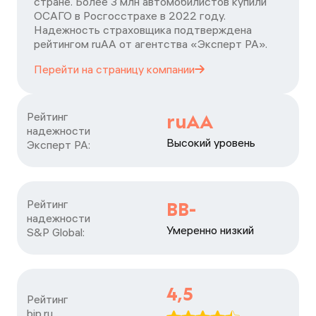
стране. Более 3 млн автомобилистов купили
ОСАГО в Росгосстрахе в 2022 году.
Надежность страховщика подтверждена
рейтингом ruАА от агентства «Эксперт РА».
Перейти на страницу
компании
Рейтинг

ruAA
надежности

Высокий уровень
Эксперт РА:
Рейтинг

BB-
надежности

Умеренно низкий
S&P Global:
4,5
Рейтинг

bip.ru