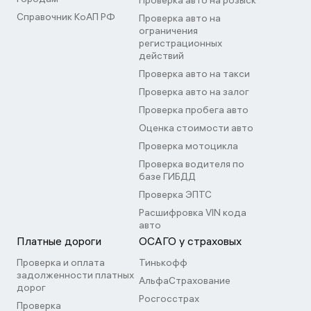
Проверка авто на розыск
Справочник КоАП РФ
Проверка авто на
ограничения
регистрационных
действий
Проверка авто на такси
Проверка авто на залог
Проверка пробега авто
Оценка стоимости авто
Проверка мотоцикла
Проверка водителя по
базе ГИБДД
Проверка ЭПТС
Расшифровка VIN кода
авто
Платные дороги
ОСАГО у страховых
Проверка и оплата
Тинькофф
задолженности платных
АльфаСтрахование
дорог
Росгосстрах
Проверка