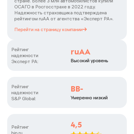
стране. Более 3 млн автомобилистов купили
ОСАГО в Росгосстрахе в 2022 году.
Надежность страховщика подтверждена
рейтингом ruАА от агентства «Эксперт РА».
Перейти на страницу
компании
Рейтинг

ruAA
надежности

Высокий уровень
Эксперт РА:
Рейтинг

BB-
надежности

Умеренно низкий
S&P Global:
4,5
Рейтинг

bip.ru