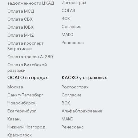
Ингосстрах
задолженности ЦКАД
СОГАЗ
Оплата МСД
ВСК
Оплата СВХ
Согласие
Оплата ЮВХ
МАКС
Оплата М-12
Ренессанс
Оплата проспект
Багратиона
Оплата трассы А-289
Оплата Витебской
развязки
ОСАГО в городах
КАСКО у страховых
Москва
Росгосстрах
Санкт-Петербург
Согласие
Новосибирск
ВСК
Екатеринбург
АльфаСтрахование
Казань
МАКС
Нижний Новгород
Ренессанс
Красноярск