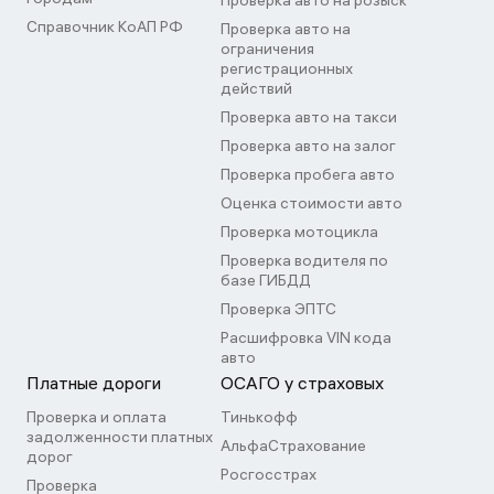
Проверка авто на розыск
Справочник КоАП РФ
Проверка авто на
ограничения
регистрационных
действий
Проверка авто на такси
Проверка авто на залог
Проверка пробега авто
Оценка стоимости авто
Проверка мотоцикла
Проверка водителя по
базе ГИБДД
Проверка ЭПТС
Расшифровка VIN кода
авто
Платные дороги
ОСАГО у страховых
Проверка и оплата
Тинькофф
задолженности платных
АльфаСтрахование
дорог
Росгосстрах
Проверка