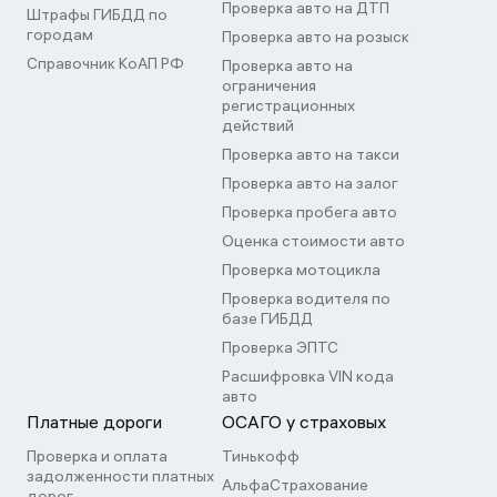
Проверка авто на ДТП
Штрафы ГИБДД по
городам
Проверка авто на розыск
Справочник КоАП РФ
Проверка авто на
ограничения
регистрационных
действий
Проверка авто на такси
Проверка авто на залог
Проверка пробега авто
Оценка стоимости авто
Проверка мотоцикла
Проверка водителя по
базе ГИБДД
Проверка ЭПТС
Расшифровка VIN кода
авто
Платные дороги
ОСАГО у страховых
Проверка и оплата
Тинькофф
задолженности платных
АльфаСтрахование
дорог