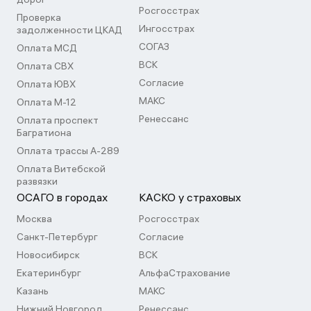
Росгосстрах
Проверка
Ингосстрах
задолженности ЦКАД
СОГАЗ
Оплата МСД
ВСК
Оплата СВХ
Согласие
Оплата ЮВХ
МАКС
Оплата М-12
Ренессанс
Оплата проспект
Багратиона
Оплата трассы А-289
Оплата Витебской
развязки
ОСАГО в городах
КАСКО у страховых
Москва
Росгосстрах
Санкт-Петербург
Согласие
Новосибирск
ВСК
Екатеринбург
АльфаСтрахование
Казань
МАКС
Нижний Новгород
Ренессанс