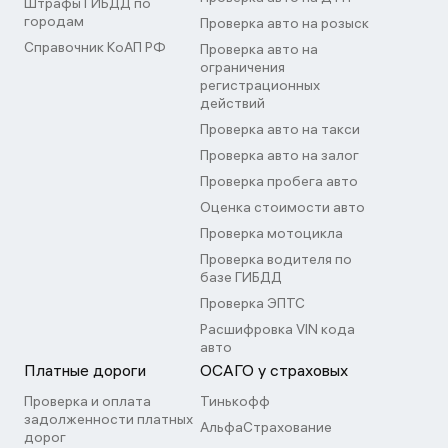
Штрафы ГИБДД по
городам
Проверка авто на розыск
Справочник КоАП РФ
Проверка авто на
ограничения
регистрационных
действий
Проверка авто на такси
Проверка авто на залог
Проверка пробега авто
Оценка стоимости авто
Проверка мотоцикла
Проверка водителя по
базе ГИБДД
Проверка ЭПТС
Расшифровка VIN кода
авто
Платные дороги
ОСАГО у страховых
Проверка и оплата
Тинькофф
задолженности платных
АльфаСтрахование
дорог