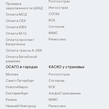
Росгосстрах
Проверка
Ингосстрах
задолженности ЦКАД
СОГАЗ
Оплата МСД
ВСК
Оплата СВХ
Согласие
Оплата ЮВХ
МАКС
Оплата М-12
Ренессанс
Оплата проспект
Багратиона
Оплата трассы А-289
Оплата Витебской
развязки
ОСАГО в городах
КАСКО у страховых
Москва
Росгосстрах
Санкт-Петербург
Согласие
Новосибирск
ВСК
Екатеринбург
АльфаСтрахование
Казань
МАКС
Нижний Новгород
Ренессанс