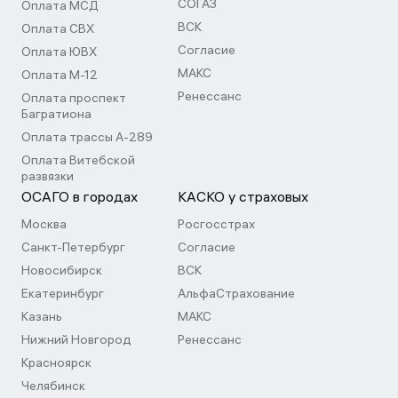
СОГАЗ
Оплата МСД
ВСК
Оплата СВХ
Согласие
Оплата ЮВХ
МАКС
Оплата М-12
Ренессанс
Оплата проспект
Багратиона
Оплата трассы А-289
Оплата Витебской
развязки
ОСАГО в городах
КАСКО у страховых
Москва
Росгосстрах
Санкт-Петербург
Согласие
Новосибирск
ВСК
Екатеринбург
АльфаСтрахование
Казань
МАКС
Нижний Новгород
Ренессанс
Красноярск
Челябинск