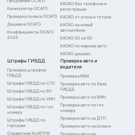
Продление ОСАГО
КАСКО без телефона и
Калькулятор ОСАГО
регистрации
Проверка полиса ОСАГО
КАСКО от угона и тотала
Дешевое ОСАГО
КАСКО на новый
автомобиль
Коэффициенты ОСАГО
2025
КАСКО 50 на 50
КАСКО по маркам авто
КАСКО дешево
Штрафы ГИБДД
Проверка авто и
водителя
Проверка штрафов
ГИБДД
Проверка КБМ
Штрафы ГИБДД по СТС
Проверка авто по базе
ГИБДД
Штрафы ГИБДД по ВУ
Проверка авто по ВИН
Штрафы ГИБДД по УИН
Проверка авто по гос
Штрафы ГИБДД по гос
номеру
номеру
Проверка авто на ДТП
Штрафы ГИБДД по
городам
Проверка авто на розыск
Справочник КоАП РФ
Проверка авто на