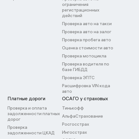
ограничения
регистрационных
действий
Проверка авто на такси
Проверка авто на залог
Проверка пробега авто
Оценка стоимости авто
Проверка мотоцикла
Проверка водителя по
базе ГИБДД
Проверка ЭПТС
Расшифровка VIN кода
авто
Платные дороги
ОСАГО у страховых
Проверка и оплата
Тинькофф
задолженности платных
АльфаСтрахование
дорог
Росгосстрах
Проверка
Ингосстрах
задолженности ЦКАД