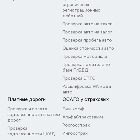
ограничения
регистрационных
действий
Проверка авто на такси
Проверка авто на залог
Проверка пробега авто
Оценка стоимости авто
Проверка мотоцикла
Проверка водителя по
базе ГИБДД
Проверка ЭПТС
Расшифровка VIN кода
авто
Платные дороги
ОСАГО у страховых
Проверка и оплата
Тинькофф
задолженности платных
АльфаСтрахование
дорог
Росгосстрах
Проверка
Ингосстрах
задолженности ЦКАД