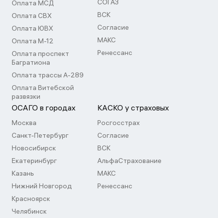
СОГАЗ
Оплата МСД
ВСК
Оплата СВХ
Согласие
Оплата ЮВХ
МАКС
Оплата М-12
Ренессанс
Оплата проспект
Багратиона
Оплата трассы А-289
Оплата Витебской
развязки
ОСАГО в городах
КАСКО у страховых
Москва
Росгосстрах
Санкт-Петербург
Согласие
Новосибирск
ВСК
Екатеринбург
АльфаСтрахование
Казань
МАКС
Нижний Новгород
Ренессанс
Красноярск
Челябинск