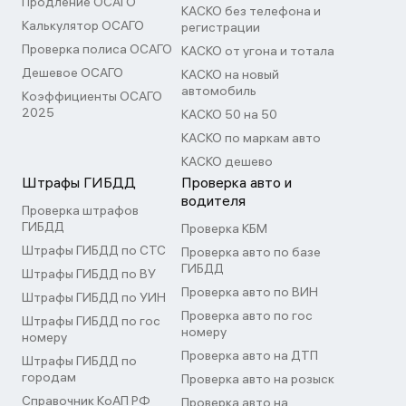
Продление ОСАГО
КАСКО без телефона и
Калькулятор ОСАГО
регистрации
Проверка полиса ОСАГО
КАСКО от угона и тотала
Дешевое ОСАГО
КАСКО на новый
автомобиль
Коэффициенты ОСАГО
2025
КАСКО 50 на 50
КАСКО по маркам авто
КАСКО дешево
Штрафы ГИБДД
Проверка авто и
водителя
Проверка штрафов
ГИБДД
Проверка КБМ
Штрафы ГИБДД по СТС
Проверка авто по базе
ГИБДД
Штрафы ГИБДД по ВУ
Проверка авто по ВИН
Штрафы ГИБДД по УИН
Проверка авто по гос
Штрафы ГИБДД по гос
номеру
номеру
Проверка авто на ДТП
Штрафы ГИБДД по
городам
Проверка авто на розыск
Справочник КоАП РФ
Проверка авто на