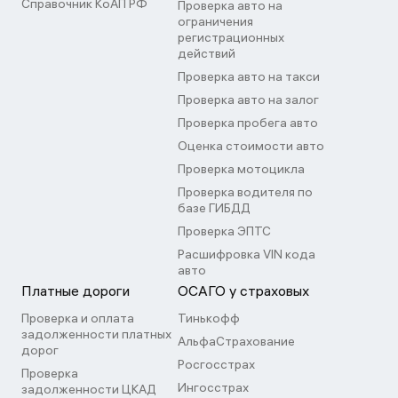
Справочник КоАП РФ
Проверка авто на
ограничения
регистрационных
действий
Проверка авто на такси
Проверка авто на залог
Проверка пробега авто
Оценка стоимости авто
Проверка мотоцикла
Проверка водителя по
базе ГИБДД
Проверка ЭПТС
Расшифровка VIN кода
авто
Платные дороги
ОСАГО у страховых
Проверка и оплата
Тинькофф
задолженности платных
АльфаСтрахование
дорог
Росгосстрах
Проверка
Ингосстрах
задолженности ЦКАД