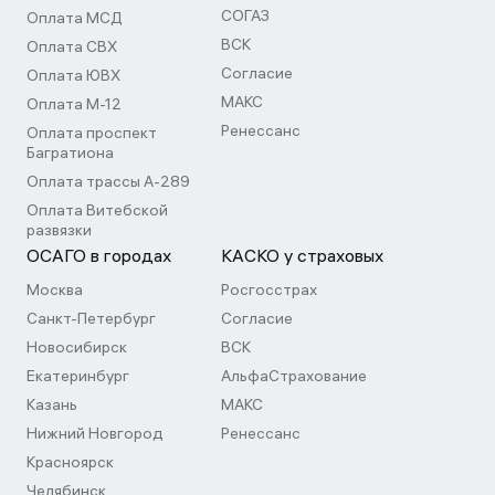
СОГАЗ
Оплата МСД
ВСК
Оплата СВХ
Согласие
Оплата ЮВХ
МАКС
Оплата М-12
Ренессанс
Оплата проспект
Багратиона
Оплата трассы А-289
Оплата Витебской
развязки
ОСАГО в городах
КАСКО у страховых
Москва
Росгосстрах
Санкт-Петербург
Согласие
Новосибирск
ВСК
Екатеринбург
АльфаСтрахование
Казань
МАКС
Нижний Новгород
Ренессанс
Красноярск
Челябинск