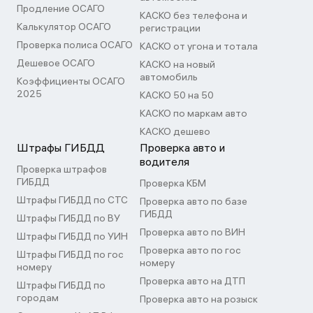
Продление ОСАГО
КАСКО без телефона и
Калькулятор ОСАГО
регистрации
Проверка полиса ОСАГО
КАСКО от угона и тотала
Дешевое ОСАГО
КАСКО на новый
автомобиль
Коэффициенты ОСАГО
2025
КАСКО 50 на 50
КАСКО по маркам авто
КАСКО дешево
Штрафы ГИБДД
Проверка авто и
водителя
Проверка штрафов
ГИБДД
Проверка КБМ
Штрафы ГИБДД по СТС
Проверка авто по базе
ГИБДД
Штрафы ГИБДД по ВУ
Проверка авто по ВИН
Штрафы ГИБДД по УИН
Проверка авто по гос
Штрафы ГИБДД по гос
номеру
номеру
Проверка авто на ДТП
Штрафы ГИБДД по
городам
Проверка авто на розыск