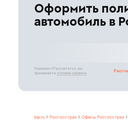
Оформить пол
автомобиль в Р
Нажимая «
Рассчитать
», вы
Рассч
принимаете
условия сервиса
bip.ru
Росгосстрах
Офисы Росгосстрах