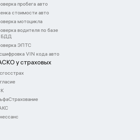
оверка пробега авто
енка стоимости авто
оверка мотоцикла
оверка водителя по базе
ИБДД
оверка ЭПТС
сшифровка VIN кода авто
АСКО у страховых
сгосстрах
гласие
СК
ьфаСтрахование
АКС
нессанс