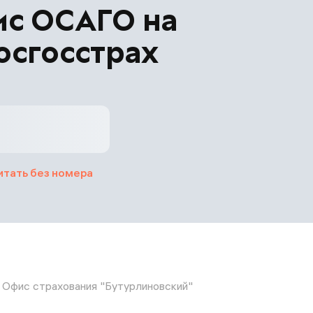
ис ОСАГО на
осгосстрах
итать без номера
Офис страхования "Бутурлиновский"