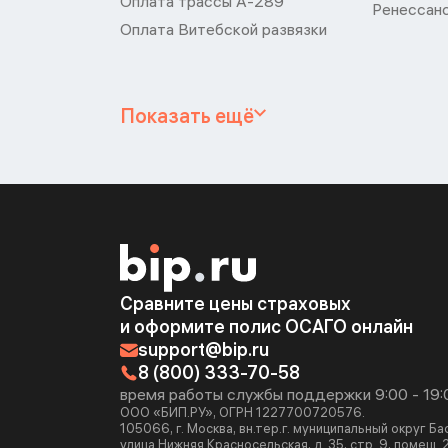
Оплата трассы А-289
Ренессан
Оплата Витебской развязки
Показать ещё
Сравните цены страховых
и оформите полис ОСАГО онлайн
support@bip.ru
8 (800) 333-70-58
время работы службы поддержки 9:00 - 19:
ООО «БИП.РУ», ОГРН 1227700720576.
105066, г. Москва, вн.тер.г. муниципальный округ Б
улица Нижняя Красносельская, д. 35, стр. 9, помещ. 