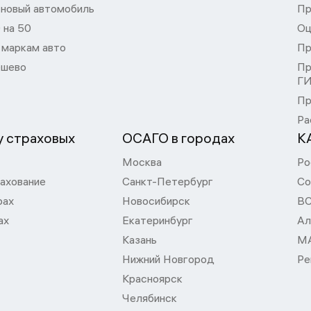
 новый автомобиль
Пр
 на 50
Оц
 маркам авто
Пр
шево
Пр
Г
Пр
Ра
 страховых
ОСАГО в городах
К
Москва
Ро
ахование
Санкт-Петербург
Со
рах
Новосибирск
В
ах
Екатеринбург
Ал
Казань
М
Нижний Новгород
Ре
Красноярск
Челябинск