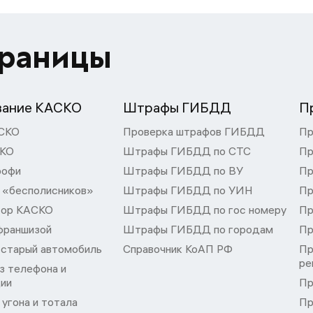
траницы
вание КАСКО
Штрафы ГИБДД
П
СКО
Проверка штрафов ГИБДД
Пр
СКО
Штрафы ГИБДД по СТС
Пр
рофи
Штрафы ГИБДД по ВУ
Пр
 «бесполисников»
Штрафы ГИБДД по УИН
Пр
тор КАСКО
Штрафы ГИБДД по гос номеру
Пр
франшизой
Штрафы ГИБДД по городам
Пр
 старый автомобиль
Справочник КоАП РФ
Пр
ре
з телефона и
ции
Пр
угона и тотала
Пр