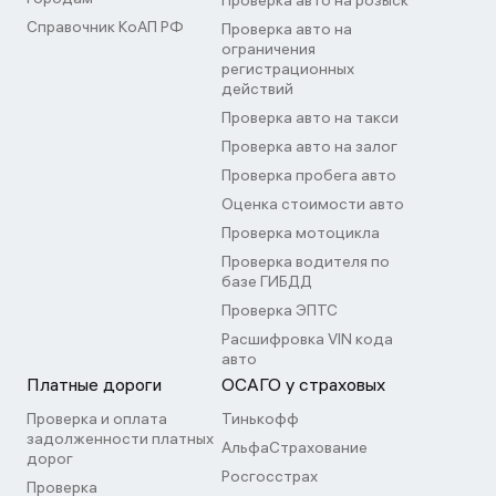
Проверка авто на розыск
Справочник КоАП РФ
Проверка авто на
ограничения
регистрационных
действий
Проверка авто на такси
Проверка авто на залог
Проверка пробега авто
Оценка стоимости авто
Проверка мотоцикла
Проверка водителя по
базе ГИБДД
Проверка ЭПТС
Расшифровка VIN кода
авто
Платные дороги
ОСАГО у страховых
Проверка и оплата
Тинькофф
задолженности платных
АльфаСтрахование
дорог
Росгосстрах
Проверка