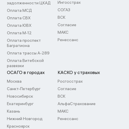
Ингосстрах
задолженности ЦКАД
СОГАЗ
Оплата МСД
ВСК
Оплата СВХ
Согласие
Оплата ЮВХ
МАКС
Оплата М-12
Ренессанс
Оплата проспект
Багратиона
Оплата трассы А-289
Оплата Витебской
развязки
ОСАГО в городах
КАСКО у страховых
Москва
Росгосстрах
Санкт-Петербург
Согласие
Новосибирск
ВСК
Екатеринбург
АльфаСтрахование
Казань
МАКС
Нижний Новгород
Ренессанс
Красноярск