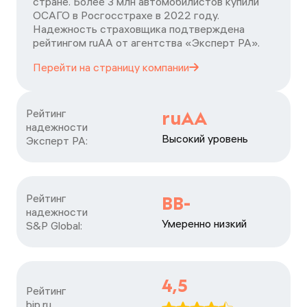
стране. Более 3 млн автомобилистов купили
ОСАГО в Росгосстрахе в 2022 году.
Надежность страховщика подтверждена
рейтингом ruАА от агентства «Эксперт РА».
Перейти на страницу
компании
Рейтинг

ruAA
надежности

Высокий уровень
Эксперт РА:
Рейтинг

BB-
надежности

Умеренно низкий
S&P Global:
4,5
Рейтинг

bip.ru