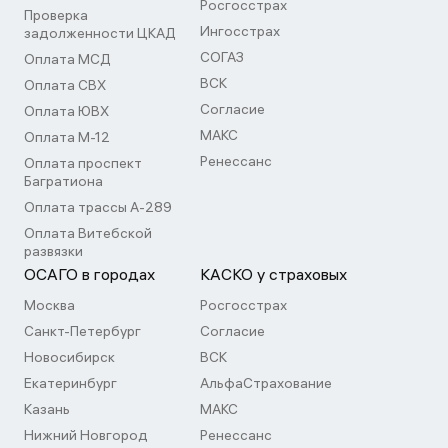
Росгосстрах
Проверка
Ингосстрах
задолженности ЦКАД
СОГАЗ
Оплата МСД
ВСК
Оплата СВХ
Согласие
Оплата ЮВХ
МАКС
Оплата М-12
Ренессанс
Оплата проспект
Багратиона
Оплата трассы А-289
Оплата Витебской
развязки
ОСАГО в городах
КАСКО у страховых
Москва
Росгосстрах
Санкт-Петербург
Согласие
Новосибирск
ВСК
Екатеринбург
АльфаСтрахование
Казань
МАКС
Нижний Новгород
Ренессанс