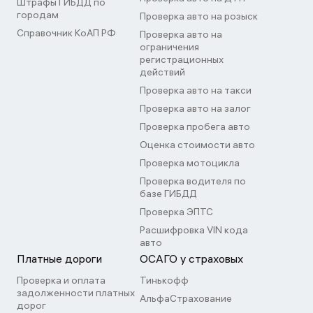
Штрафы ГИБДД по
городам
Проверка авто на розыск
Справочник КоАП РФ
Проверка авто на
ограничения
регистрационных
действий
Проверка авто на такси
Проверка авто на залог
Проверка пробега авто
Оценка стоимости авто
Проверка мотоцикла
Проверка водителя по
базе ГИБДД
Проверка ЭПТС
Расшифровка VIN кода
авто
Платные дороги
ОСАГО у страховых
Проверка и оплата
Тинькофф
задолженности платных
АльфаСтрахование
дорог