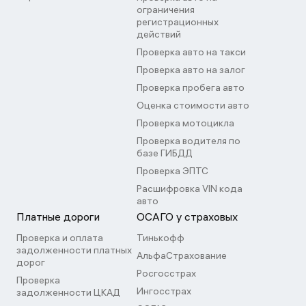
ограничения
регистрационных
действий
Проверка авто на такси
Проверка авто на залог
Проверка пробега авто
Оценка стоимости авто
Проверка мотоцикла
Проверка водителя по
базе ГИБДД
Проверка ЭПТС
Расшифровка VIN кода
авто
Платные дороги
ОСАГО у страховых
Проверка и оплата
Тинькофф
задолженности платных
АльфаСтрахование
дорог
Росгосстрах
Проверка
Ингосстрах
задолженности ЦКАД