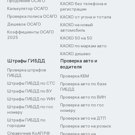
Продление ОСАГО
КАСКО без телефона и
Калькулятор ОСАГО
регистрации
Проверка полиса ОСАГО
КАСКО от угона и тотала
Дешевое ОСАГО
КАСКО на новый
автомобиль
Коэффициенты ОСАГО
2025
КАСКО 50 на 50
КАСКО по маркам авто
КАСКО дешево
Штрафы ГИБДД
Проверка авто и
водителя
Проверка штрафов
ГИБДД
Проверка КБМ
Штрафы ГИБДД по СТС
Проверка авто по базе
ГИБДД
Штрафы ГИБДД по ВУ
Проверка авто по ВИН
Штрафы ГИБДД по УИН
Проверка авто по гос
Штрафы ГИБДД по гос
номеру
номеру
Проверка авто на ДТП
Штрафы ГИБДД по
городам
Проверка авто на розыск
Справочник КоАП РФ
Проверка авто на