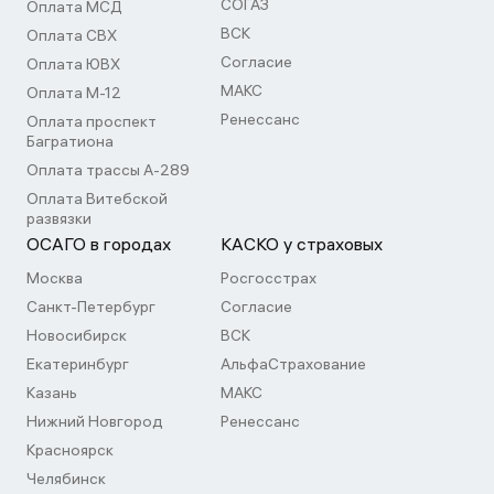
СОГАЗ
Оплата МСД
ВСК
Оплата СВХ
Согласие
Оплата ЮВХ
МАКС
Оплата М-12
Ренессанс
Оплата проспект
Багратиона
Оплата трассы А-289
Оплата Витебской
развязки
ОСАГО в городах
КАСКО у страховых
Москва
Росгосстрах
Санкт-Петербург
Согласие
Новосибирск
ВСК
Екатеринбург
АльфаСтрахование
Казань
МАКС
Нижний Новгород
Ренессанс
Красноярск
Челябинск