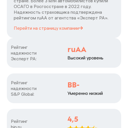
стране. Более 3 млн автомобилистов купили
ОСАГО в Росгосстрахе в 2022 году.
Надежность страховщика подтверждена
рейтингом ruАА от агентства «Эксперт РА».
Перейти на страницу
компании
Рейтинг

ruAA
надежности

Высокий уровень
Эксперт РА:
Рейтинг

BB-
надежности

Умеренно низкий
S&P Global:
4,5
Рейтинг

bip.ru