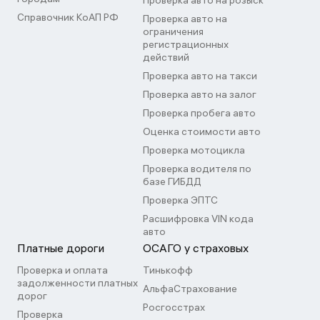
Проверка авто на розыск
Справочник КоАП РФ
Проверка авто на
ограничения
регистрационных
действий
Проверка авто на такси
Проверка авто на залог
Проверка пробега авто
Оценка стоимости авто
Проверка мотоцикла
Проверка водителя по
базе ГИБДД
Проверка ЭПТС
Расшифровка VIN кода
авто
Платные дороги
ОСАГО у страховых
Проверка и оплата
Тинькофф
задолженности платных
АльфаСтрахование
дорог
Росгосстрах
Проверка