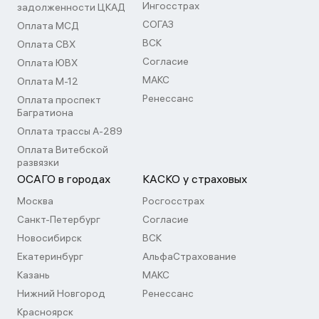
Ингосстрах
задолженности ЦКАД
СОГАЗ
Оплата МСД
ВСК
Оплата СВХ
Согласие
Оплата ЮВХ
МАКС
Оплата М-12
Ренессанс
Оплата проспект
Багратиона
Оплата трассы А-289
Оплата Витебской
развязки
ОСАГО в городах
КАСКО у страховых
Москва
Росгосстрах
Санкт-Петербург
Согласие
Новосибирск
ВСК
Екатеринбург
АльфаСтрахование
Казань
МАКС
Нижний Новгород
Ренессанс
Красноярск