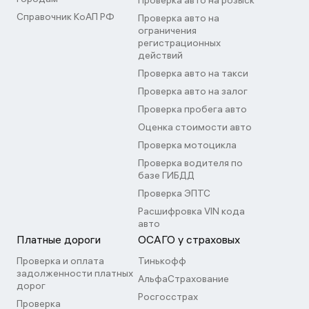
Проверка авто на розыск
Справочник КоАП РФ
Проверка авто на
ограничения
регистрационных
действий
Проверка авто на такси
Проверка авто на залог
Проверка пробега авто
Оценка стоимости авто
Проверка мотоцикла
Проверка водителя по
базе ГИБДД
Проверка ЭПТС
Расшифровка VIN кода
авто
Платные дороги
ОСАГО у страховых
Проверка и оплата
Тинькофф
задолженности платных
АльфаСтрахование
дорог
Росгосстрах
Проверка