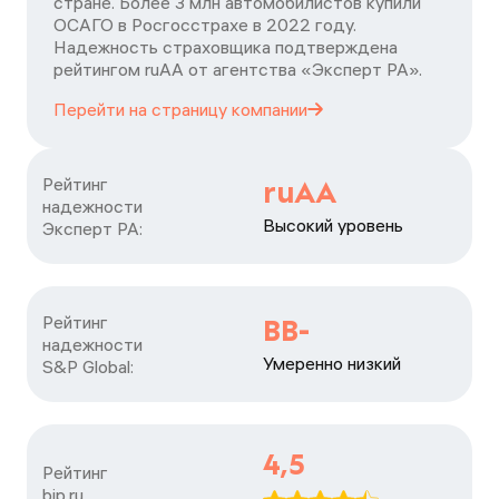
стране. Более 3 млн автомобилистов купили
ОСАГО в Росгосстрахе в 2022 году.
Надежность страховщика подтверждена
рейтингом ruАА от агентства «Эксперт РА».
Перейти на страницу
компании
Рейтинг

ruAA
надежности

Высокий уровень
Эксперт РА:
Рейтинг

BB-
надежности

Умеренно низкий
S&P Global:
4,5
Рейтинг

bip.ru