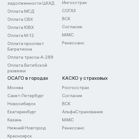
Ингосстрах
задолженности ЦКАД
СОГАЗ
Оплата МСД
ВСК
Оплата СВХ
Согласие
Оплата ЮВХ
МАКС
Оплата М-12
Ренессанс
Оплата проспект
Багратиона
Оплата трассы А-289
Оплата Витебской
развязки
ОСАГО в городах
КАСКО у страховых
Москва
Росгосстрах
Санкт-Петербург
Согласие
Новосибирск
ВСК
Екатеринбург
АльфаСтрахование
Казань
МАКС
Нижний Новгород
Ренессанс
Красноярск