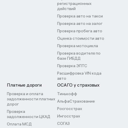
регистрационных
действий
Проверка авто на такси
Проверка авто на залог
Проверка пробега авто
Оценка стоимости авто
Проверка мотоцикла
Проверка водителя по
базе ГИБДД
Проверка ЭПТС
Расшифровка VIN кода
авто
Платные дороги
ОСАГО у страховых
Проверка и оплата
Тинькофф
задолженности платных
АльфаСтрахование
дорог
Росгосстрах
Проверка
Ингосстрах
задолженности ЦКАД
СОГАЗ
Оплата МСД