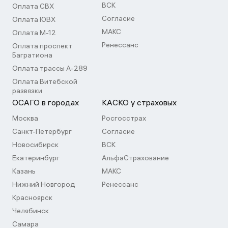
ВСК
Оплата СВХ
Согласие
Оплата ЮВХ
МАКС
Оплата М-12
Ренессанс
Оплата проспект
Багратиона
Оплата трассы А-289
Оплата Витебской
развязки
ОСАГО в городах
КАСКО у страховых
Москва
Росгосстрах
Санкт-Петербург
Согласие
Новосибирск
ВСК
Екатеринбург
АльфаСтрахование
Казань
МАКС
Нижний Новгород
Ренессанс
Красноярск
Челябинск
Самара