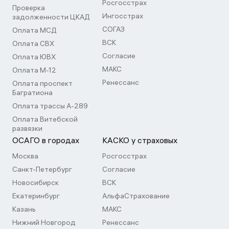
Росгосстрах
Проверка
Ингосстрах
задолженности ЦКАД
СОГАЗ
Оплата МСД
ВСК
Оплата СВХ
Согласие
Оплата ЮВХ
МАКС
Оплата М-12
Ренессанс
Оплата проспект
Багратиона
Оплата трассы А-289
Оплата Витебской
развязки
ОСАГО в городах
КАСКО у страховых
Москва
Росгосстрах
Санкт-Петербург
Согласие
Новосибирск
ВСК
Екатеринбург
АльфаСтрахование
Казань
МАКС
Нижний Новгород
Ренессанс