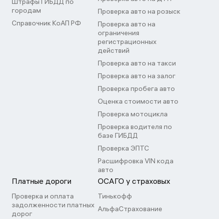
Штрафы ГИБДД по
городам
Проверка авто на розыск
Справочник КоАП РФ
Проверка авто на
ограничения
регистрационных
действий
Проверка авто на такси
Проверка авто на залог
Проверка пробега авто
Оценка стоимости авто
Проверка мотоцикла
Проверка водителя по
базе ГИБДД
Проверка ЭПТС
Расшифровка VIN кода
авто
Платные дороги
ОСАГО у страховых
Проверка и оплата
Тинькофф
задолженности платных
АльфаСтрахование
дорог