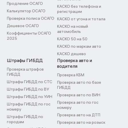
Продление ОСАГО
КАСКО без телефона и
Калькулятор ОСАГО
регистрации
Проверка полиса ОСАГО
КАСКО от угона и тотала
Дешевое ОСАГО
КАСКО на новый
автомобиль
Коэффициенты ОСАГО
2025
КАСКО 50 на 50
КАСКО по маркам авто
КАСКО дешево
Штрафы ГИБДД
Проверка авто и
водителя
Проверка штрафов
ГИБДД
Проверка КБМ
Штрафы ГИБДД по СТС
Проверка авто по базе
ГИБДД
Штрафы ГИБДД по ВУ
Проверка авто по ВИН
Штрафы ГИБДД по УИН
Проверка авто по гос
Штрафы ГИБДД по гос
номеру
номеру
Проверка авто на ДТП
Штрафы ГИБДД по
городам
Проверка авто на розыск