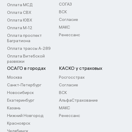
СОГАЗ
Оплата МСД
ВСК
Оплата СВХ
Согласие
Оплата ЮВХ
МАКС
Оплата М-12
Ренессанс
Оплата проспект
Багратиона
Оплата трассы А-289
Оплата Витебской
развязки
ОСАГО в городах
КАСКО у страховых
Москва
Росгосстрах
Санкт-Петербург
Согласие
Новосибирск
ВСК
Екатеринбург
АльфаСтрахование
Казань
МАКС
Нижний Новгород
Ренессанс
Красноярск
Челябинск