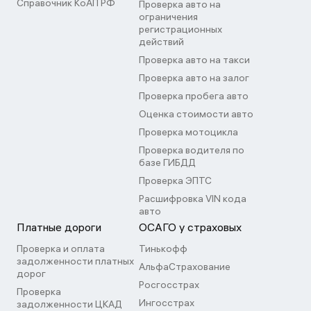
Справочник КоАП РФ
Проверка авто на
ограничения
регистрационных
действий
Проверка авто на такси
Проверка авто на залог
Проверка пробега авто
Оценка стоимости авто
Проверка мотоцикла
Проверка водителя по
базе ГИБДД
Проверка ЭПТС
Расшифровка VIN кода
авто
Платные дороги
ОСАГО у страховых
Проверка и оплата
Тинькофф
задолженности платных
АльфаСтрахование
дорог
Росгосстрах
Проверка
Ингосстрах
задолженности ЦКАД