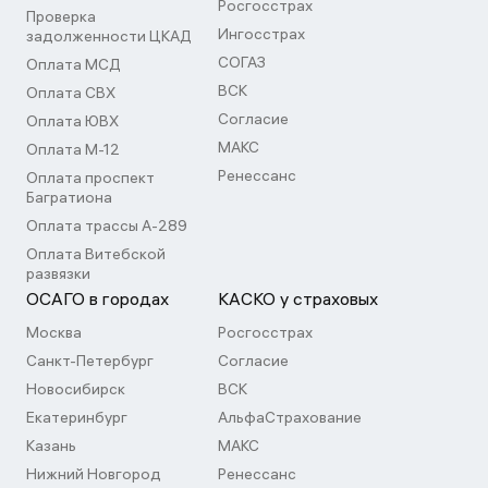
Росгосстрах
Проверка
Ингосстрах
задолженности ЦКАД
СОГАЗ
Оплата МСД
ВСК
Оплата СВХ
Согласие
Оплата ЮВХ
МАКС
Оплата М-12
Ренессанс
Оплата проспект
Багратиона
Оплата трассы А-289
Оплата Витебской
развязки
ОСАГО в городах
КАСКО у страховых
Москва
Росгосстрах
Санкт-Петербург
Согласие
Новосибирск
ВСК
Екатеринбург
АльфаСтрахование
Казань
МАКС
Нижний Новгород
Ренессанс