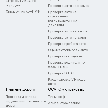
Штрафы ГИБДД по
городам
Проверка авто на розыск
Справочник КоАП РФ
Проверка авто на
ограничения
регистрационных
действий
Проверка авто на такси
Проверка авто на залог
Проверка пробега авто
Оценка стоимости авто
Проверка мотоцикла
Проверка водителя по
базе ГИБДД
Проверка ЭПТС
Расшифровка VIN кода
авто
Платные дороги
ОСАГО у страховых
Проверка и оплата
Тинькофф
задолженности платных
АльфаСтрахование
дорог