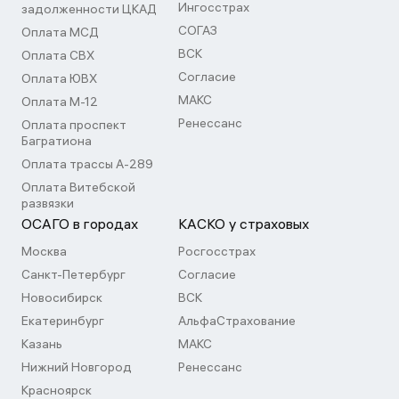
Ингосстрах
задолженности ЦКАД
СОГАЗ
Оплата МСД
ВСК
Оплата СВХ
Согласие
Оплата ЮВХ
МАКС
Оплата М-12
Ренессанс
Оплата проспект
Багратиона
Оплата трассы А-289
Оплата Витебской
развязки
ОСАГО в городах
КАСКО у страховых
Москва
Росгосстрах
Санкт-Петербург
Согласие
Новосибирск
ВСК
Екатеринбург
АльфаСтрахование
Казань
МАКС
Нижний Новгород
Ренессанс
Красноярск