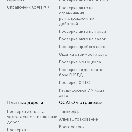
Проверка авто на розыск
Справочник КоАП РФ
Проверка авто на
ограничения
регистрационных
действий
Проверка авто на такси
Проверка авто на залог
Проверка пробега авто
Оценка стоимости авто
Проверка мотоцикла
Проверка водителя по
базе ГИБДД
Проверка ЭПТС
Расшифровка VIN кода
авто
Платные дороги
ОСАГО у страховых
Проверка и оплата
Тинькофф
задолженности платных
АльфаСтрахование
дорог
Росгосстрах
Проверка