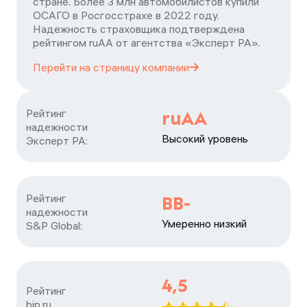
стране. Более 3 млн автомобилистов купили
ОСАГО в Росгосстрахе в 2022 году.
Надежность страховщика подтверждена
рейтингом ruАА от агентства «Эксперт РА».
Перейти на страницу
компании
Рейтинг

ruAA
надежности

Высокий уровень
Эксперт РА:
Рейтинг

BB-
надежности

Умеренно низкий
S&P Global:
4,5
Рейтинг

bip.ru