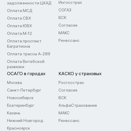
Ингосстрах
задолженности ЦКАД
СОГАЗ
Оплата МСД
ВСК
Оплата СВХ
Согласие
Оплата ЮВХ
МАКС
Оплата М-12
Ренессанс
Оплата проспект
Багратиона
Оплата трассы А-289
Оплата Витебской
развязки
ОСАГО в городах
КАСКО у страховых
Москва
Росгосстрах
Санкт-Петербург
Согласие
Новосибирск
ВСК
Екатеринбург
АльфаСтрахование
Казань
МАКС
Нижний Новгород
Ренессанс
Красноярск