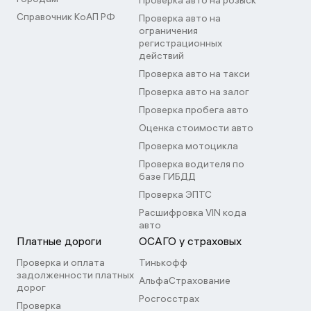
Проверка авто на розыск
Справочник КоАП РФ
Проверка авто на
ограничения
регистрационных
действий
Проверка авто на такси
Проверка авто на залог
Проверка пробега авто
Оценка стоимости авто
Проверка мотоцикла
Проверка водителя по
базе ГИБДД
Проверка ЭПТС
Расшифровка VIN кода
авто
Платные дороги
ОСАГО у страховых
Проверка и оплата
Тинькофф
задолженности платных
АльфаСтрахование
дорог
Росгосстрах
Проверка