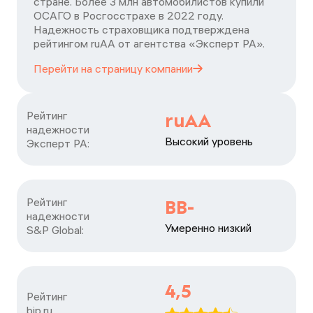
стране. Более 3 млн автомобилистов купили
ОСАГО в Росгосстрахе в 2022 году.
Надежность страховщика подтверждена
рейтингом ruАА от агентства «Эксперт РА».
Перейти на страницу
компании
Рейтинг

ruAA
надежности

Высокий уровень
Эксперт РА:
Рейтинг

BB-
надежности

Умеренно низкий
S&P Global:
4,5
Рейтинг

bip.ru