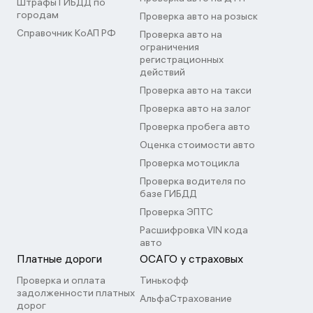
Штрафы ГИБДД по
городам
Проверка авто на розыск
Справочник КоАП РФ
Проверка авто на
ограничения
регистрационных
действий
Проверка авто на такси
Проверка авто на залог
Проверка пробега авто
Оценка стоимости авто
Проверка мотоцикла
Проверка водителя по
базе ГИБДД
Проверка ЭПТС
Расшифровка VIN кода
авто
Платные дороги
ОСАГО у страховых
Проверка и оплата
Тинькофф
задолженности платных
АльфаСтрахование
дорог