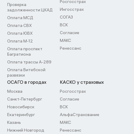
Росгосстрах
Проверка
Ингосстрах
задолженности ЦКАД
СОГАЗ
Оплата МСД
ВСК
Оплата СВХ
Согласие
Оплата ЮВХ
МАКС
Оплата М-12
Ренессанс
Оплата проспект
Багратиона
Оплата трассы А-289
Оплата Витебской
развязки
ОСАГО в городах
КАСКО у страховых
Москва
Росгосстрах
Санкт-Петербург
Согласие
Новосибирск
ВСК
Екатеринбург
АльфаСтрахование
Казань
МАКС
Нижний Новгород
Ренессанс