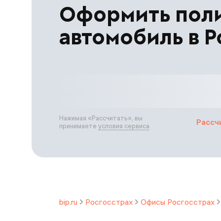
Оформить пол
автомобиль в Р
Нажимая «
Рассчитать
», вы
Рассч
принимаете
условия сервиса
bip.ru
Росгосстрах
Офисы Росгосстрах