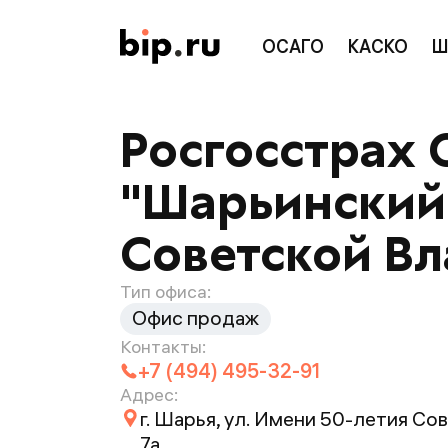
ОСАГО
КАСКО
Ш
Росгосстрах 
"Шарьинский",
Советской Вла
Тип офиса:
Офис продаж
Контакты:
+7 (494) 495-32-91
Адрес:
г. Шарья, ул. Имени 50-летия Со
7а