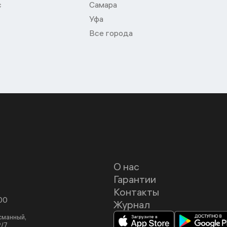
с
Самара
Уфа
Все города
О нас
Гарантии
Контакты
00
Журнал
асманный,
2/7