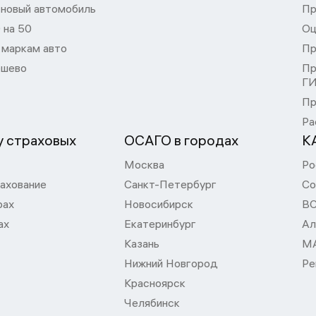
 новый автомобиль
Пр
 на 50
Оц
 маркам авто
Пр
шево
Пр
Г
Пр
Ра
 страховых
ОСАГО в городах
К
Москва
Ро
ахование
Санкт-Петербург
Со
рах
Новосибирск
В
ах
Екатеринбург
Ал
Казань
М
Нижний Новгород
Ре
Красноярск
Челябинск