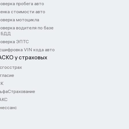
оверка пробега авто
енка стоимости авто
оверка мотоцикла
оверка водителя по базе
ИБДД
оверка ЭПТС
сшифровка VIN кода авто
АСКО у страховых
сгосстрах
гласие
СК
ьфаСтрахование
АКС
нессанс