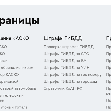
траницы
вание КАСКО
Штрафы ГИБДД
П
СКО
Проверка штрафов ГИБДД
Пр
СКО
Штрафы ГИБДД по СТС
Пр
рофи
Штрафы ГИБДД по ВУ
Пр
 «бесполисников»
Штрафы ГИБДД по УИН
Пр
тор КАСКО
Штрафы ГИБДД по гос номеру
Пр
франшизой
Штрафы ГИБДД по городам
Пр
 старый автомобиль
Справочник КоАП РФ
Пр
ре
з телефона и
ции
Пр
угона и тотала
Пр