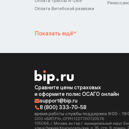
Оплата трассы А-289
Ренессан
Оплата Витебской развязки
Показать ещё
Сравните цены страховых
и оформите полис ОСАГО онлайн
support@bip.ru
8 (800) 333-70-58
время работы службы поддержки 9:00 - 19:
ООО «БИП.РУ», ОГРН 1227700720576.
105066, г. Москва, вн.тер.г. муниципальный округ Б
улица Нижняя Красносельская, д. 35, стр. 9, помещ. 