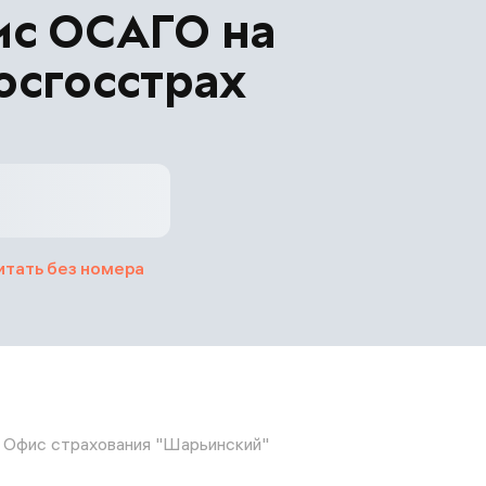
ис ОСАГО на
осгосстрах
итать без номера
Офис страхования "Шарьинский"