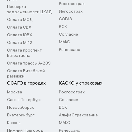
Росгосстрах
Проверка
Ингосстрах
задолженности ЦКАД
СОГАЗ
Оплата МСД
ВСК
Оплата СВХ
Согласие
Оплата ЮВХ
МАКС
Оплата М-12
Ренессанс
Оплата проспект
Багратиона
Оплата трассы А-289
Оплата Витебской
развязки
ОСАГО в городах
КАСКО у страховых
Москва
Росгосстрах
Санкт-Петербург
Согласие
Новосибирск
ВСК
Екатеринбург
АльфаСтрахование
Казань
МАКС
Нижний Новгород
Ренессанс