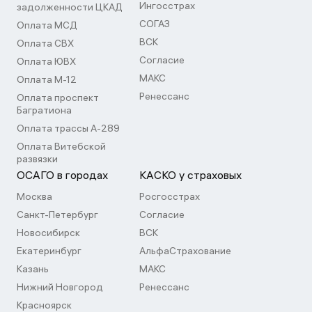
Ингосстрах
задолженности ЦКАД
СОГАЗ
Оплата МСД
ВСК
Оплата СВХ
Согласие
Оплата ЮВХ
МАКС
Оплата М-12
Ренессанс
Оплата проспект
Багратиона
Оплата трассы А-289
Оплата Витебской
развязки
ОСАГО в городах
КАСКО у страховых
Москва
Росгосстрах
Санкт-Петербург
Согласие
Новосибирск
ВСК
Екатеринбург
АльфаСтрахование
Казань
МАКС
Нижний Новгород
Ренессанс
Красноярск