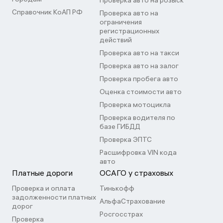
Проверка авто на розыск
Справочник КоАП РФ
Проверка авто на
ограничения
регистрационных
действий
Проверка авто на такси
Проверка авто на залог
Проверка пробега авто
Оценка стоимости авто
Проверка мотоцикла
Проверка водителя по
базе ГИБДД
Проверка ЭПТС
Расшифровка VIN кода
авто
Платные дороги
ОСАГО у страховых
Проверка и оплата
Тинькофф
задолженности платных
АльфаСтрахование
дорог
Росгосстрах
Проверка