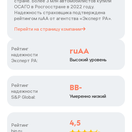
стране. Более 3 млн автомобилистов купили
ОСАГО в Росгосстрахе в 2022 году.
Надежность страховщика подтверждена
рейтингом ruАА от агентства «Эксперт РА».
Перейти на страницу
компании
Рейтинг

ruAA
надежности

Высокий уровень
Эксперт РА:
Рейтинг

BB-
надежности

Умеренно низкий
S&P Global:
4,5
Рейтинг

bip.ru