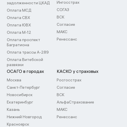
Ингосстрах
задолженности ЦКАД
СОГАЗ
Оплата МСД
ВСК
Оплата СВХ
Согласие
Оплата ЮВХ
МАКС
Оплата М-12
Ренессанс
Оплата проспект
Багратиона
Оплата трассы А-289
Оплата Витебской
развязки
ОСАГО в городах
КАСКО у страховых
Москва
Росгосстрах
Санкт-Петербург
Согласие
Новосибирск
ВСК
Екатеринбург
АльфаСтрахование
Казань
МАКС
Нижний Новгород
Ренессанс
Красноярск