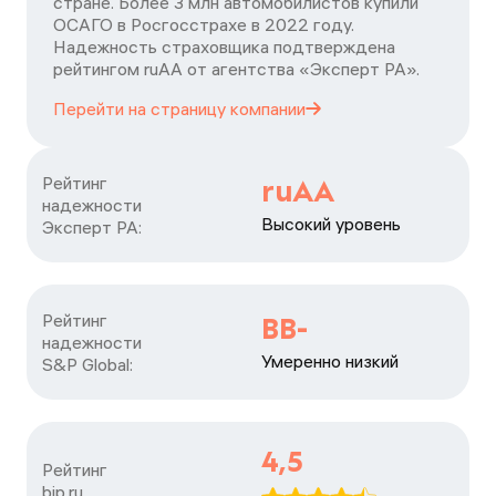
стране. Более 3 млн автомобилистов купили
ОСАГО в Росгосстрахе в 2022 году.
Надежность страховщика подтверждена
рейтингом ruАА от агентства «Эксперт РА».
Перейти на страницу
компании
Рейтинг

ruAA
надежности

Высокий уровень
Эксперт РА:
Рейтинг

BB-
надежности

Умеренно низкий
S&P Global:
4,5
Рейтинг

bip.ru