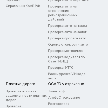
Проверка авто на розыск
Справочник КоАП РФ
Проверка авто на
ограничения
регистрационных
действий
Проверка авто на такси
Проверка авто на залог
Проверка пробега авто
Оценка стоимости авто
Проверка мотоцикла
Проверка водителя по
базе ГИБДД
Проверка ЭПТС
Расшифровка VIN кода
авто
Платные дороги
ОСАГО у страховых
Проверка и оплата
Тинькофф
задолженности платных
АльфаСтрахование
дорог
Росгосстрах
Проверка