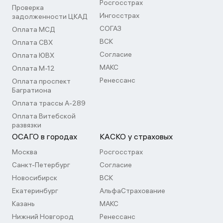
Росгосстрах
Проверка
Ингосстрах
задолженности ЦКАД
СОГАЗ
Оплата МСД
ВСК
Оплата СВХ
Согласие
Оплата ЮВХ
МАКС
Оплата М-12
Ренессанс
Оплата проспект
Багратиона
Оплата трассы А-289
Оплата Витебской
развязки
ОСАГО в городах
КАСКО у страховых
Москва
Росгосстрах
Санкт-Петербург
Согласие
Новосибирск
ВСК
Екатеринбург
АльфаСтрахование
Казань
МАКС
Нижний Новгород
Ренессанс