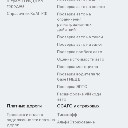
Штрафы ГИБДД по
городам
Проверка авто на розыск
Справочник КоАП РФ
Проверка авто на
ограничения
регистрационных
действий
Проверка авто на такси
Проверка авто на залог
Проверка пробега авто
Оценка стоимости авто
Проверка мотоцикла
Проверка водителя по
базе ГИБДД
Проверка ЭПТС
Расшифровка VIN кода
авто
Платные дороги
ОСАГО у страховых
Проверка и оплата
Тинькофф
задолженности платных
АльфаСтрахование
дорог