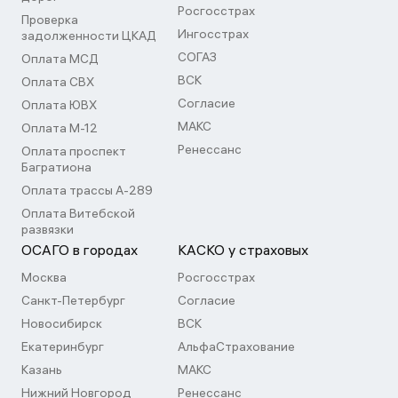
Росгосстрах
Проверка
Ингосстрах
задолженности ЦКАД
СОГАЗ
Оплата МСД
ВСК
Оплата СВХ
Согласие
Оплата ЮВХ
МАКС
Оплата М-12
Ренессанс
Оплата проспект
Багратиона
Оплата трассы А-289
Оплата Витебской
развязки
ОСАГО в городах
КАСКО у страховых
Москва
Росгосстрах
Санкт-Петербург
Согласие
Новосибирск
ВСК
Екатеринбург
АльфаСтрахование
Казань
МАКС
Нижний Новгород
Ренессанс