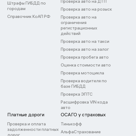
Проверка авто на ДТП
Штрафы ГИБДД по
городам
Проверка авто на розыск
Справочник КоАП РФ
Проверка авто на
ограничения
регистрационных
действий
Проверка авто на такси
Проверка авто на залог
Проверка пробега авто
Оценка стоимости авто
Проверка мотоцикла
Проверка водителя по
базе ГИБДД
Проверка ЭПТС
Расшифровка VIN кода
авто
Платные дороги
ОСАГО у страховых
Проверка и оплата
Тинькофф
задолженности платных
АльфаСтрахование
дорог