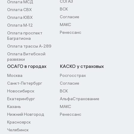
СОГАЗ
Оплата МСД
ВСК
Оплата СВХ
Согласие
Оплата ЮВХ
МАКС
Оплата М-12
Ренессанс
Оплата проспект
Багратиона
Оплата трассы А-289
Оплата Витебской
развязки
ОСАГО в городах
КАСКО у страховых
Москва
Росгосстрах
Санкт-Петербург
Согласие
Новосибирск
ВСК
Екатеринбург
АльфаСтрахование
Казань
МАКС
Нижний Новгород
Ренессанс
Красноярск
Челябинск