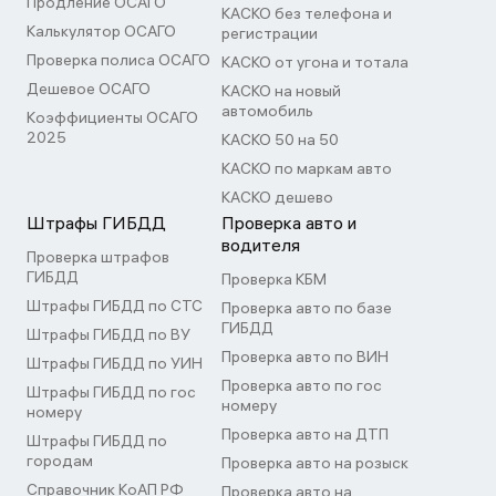
Продление ОСАГО
КАСКО без телефона и
Калькулятор ОСАГО
регистрации
Проверка полиса ОСАГО
КАСКО от угона и тотала
Дешевое ОСАГО
КАСКО на новый
автомобиль
Коэффициенты ОСАГО
2025
КАСКО 50 на 50
КАСКО по маркам авто
КАСКО дешево
Штрафы ГИБДД
Проверка авто и
водителя
Проверка штрафов
ГИБДД
Проверка КБМ
Штрафы ГИБДД по СТС
Проверка авто по базе
ГИБДД
Штрафы ГИБДД по ВУ
Проверка авто по ВИН
Штрафы ГИБДД по УИН
Проверка авто по гос
Штрафы ГИБДД по гос
номеру
номеру
Проверка авто на ДТП
Штрафы ГИБДД по
городам
Проверка авто на розыск
Справочник КоАП РФ
Проверка авто на