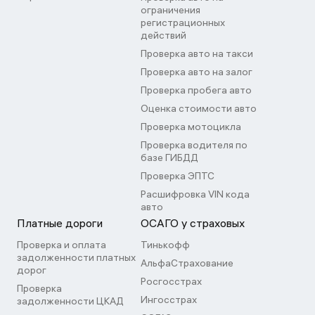
ограничения
регистрационных
действий
Проверка авто на такси
Проверка авто на залог
Проверка пробега авто
Оценка стоимости авто
Проверка мотоцикла
Проверка водителя по
базе ГИБДД
Проверка ЭПТС
Расшифровка VIN кода
авто
Платные дороги
ОСАГО у страховых
Проверка и оплата
Тинькофф
задолженности платных
АльфаСтрахование
дорог
Росгосстрах
Проверка
Ингосстрах
задолженности ЦКАД