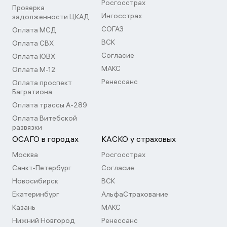
Росгосстрах
Проверка
Ингосстрах
задолженности ЦКАД
СОГАЗ
Оплата МСД
ВСК
Оплата СВХ
Согласие
Оплата ЮВХ
МАКС
Оплата М-12
Ренессанс
Оплата проспект
Багратиона
Оплата трассы А-289
Оплата Витебской
развязки
ОСАГО в городах
КАСКО у страховых
Москва
Росгосстрах
Санкт-Петербург
Согласие
Новосибирск
ВСК
Екатеринбург
АльфаСтрахование
Казань
МАКС
Нижний Новгород
Ренессанс