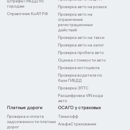
Штрафы ГИБДД по
городам
Проверка авто на розыск
Справочник КоАП РФ
Проверка авто на
ограничения
регистрационных
действий
Проверка авто на такси
Проверка авто на залог
Проверка пробега авто
Оценка стоимости авто
Проверка мотоцикла
Проверка водителя по
базе ГИБДД
Проверка ЭПТС
Расшифровка VIN кода
авто
Платные дороги
ОСАГО у страховых
Проверка и оплата
Тинькофф
задолженности платных
АльфаСтрахование
дорог