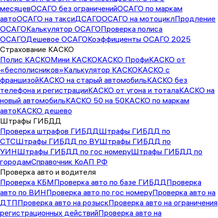
месяцев
ОСАГО без ограничений
ОСАГО по маркам
авто
ОСАГО на такси
ДСАГО
ОСАГО на мотоцикл
Продление
ОСАГО
Калькулятор ОСАГО
Проверка полиса
ОСАГО
Дешевое ОСАГО
Коэффициенты ОСАГО 2025
Страхование КАСКО
Полис КАСКО
Мини КАСКО
КАСКО Профи
КАСКО от
«бесполисников»
Калькулятор КАСКО
КАСКО с
франшизой
КАСКО на старый автомобиль
КАСКО без
телефона и регистрации
КАСКО от угона и тотала
КАСКО на
новый автомобиль
КАСКО 50 на 50
КАСКО по маркам
авто
КАСКО дешево
Штрафы ГИБДД
Проверка штрафов ГИБДД
Штрафы ГИБДД по
СТС
Штрафы ГИБДД по ВУ
Штрафы ГИБДД по
УИН
Штрафы ГИБДД по гос номеру
Штрафы ГИБДД по
городам
Справочник КоАП РФ
Проверка авто и водителя
Проверка КБМ
Проверка авто по базе ГИБДД
Проверка
авто по ВИН
Проверка авто по гос номеру
Проверка авто на
ДТП
Проверка авто на розыск
Проверка авто на ограничения
регистрационных действий
Проверка авто на