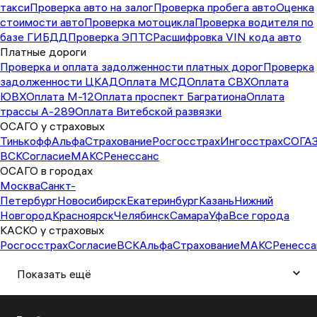
такси
Проверка авто на залог
Проверка пробега авто
Оценка
стоимости авто
Проверка мотоцикла
Проверка водителя по
базе ГИБДД
Проверка ЭПТС
Расшифровка VIN кода авто
Платные дороги
Проверка и оплата задолженности платных дорог
Проверка
задолженности ЦКАД
Оплата МСД
Оплата СВХ
Оплата
ЮВХ
Оплата М-12
Оплата проспект Багратиона
Оплата
трассы А-289
Оплата Витебской развязки
ОСАГО у страховых
Тинькофф
АльфаСтрахование
Росгосстрах
Ингосстрах
СОГА
ВСК
Согласие
МАКС
Ренессанс
ОСАГО в городах
Москва
Санкт-
Петербург
Новосибирск
Екатеринбург
Казань
Нижний
Новгород
Красноярск
Челябинск
Самара
Уфа
Все города
КАСКО у страховых
Росгосстрах
Согласие
ВСК
АльфаСтрахование
МАКС
Ренесса
Показать ещё