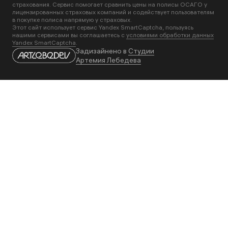
страхования. Сервис помогает сравнить цены на полисы ОСАГО у
лицензированных страховых компаний и содействует пользователям
в покупке полиса напрямую у страховых.
Этот сайт использует сервис Yandex SmartCaptcha, пользуясь
нашими сервисами вы соглашаетесь с
условиями обработки данных
Yandex SmartCaptcha
.
Задизайнено в
Студии
Артемия Лебедева