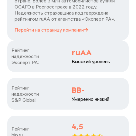
стране. Более 3 млн автомобилистов купили
ОСАГО в Росгосстрахе в 2022 году.
Надежность страховщика подтверждена
рейтингом ruАА от агентства «Эксперт РА».
Перейти на страницу
компании
Рейтинг

ruAA
надежности

Высокий уровень
Эксперт РА:
Рейтинг

BB-
надежности

Умеренно низкий
S&P Global:
4,5
Рейтинг

bip.ru