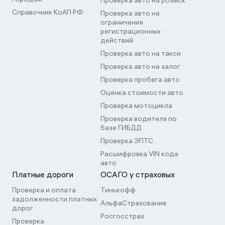
Проверка авто на розыск
Справочник КоАП РФ
Проверка авто на
ограничения
регистрационных
действий
Проверка авто на такси
Проверка авто на залог
Проверка пробега авто
Оценка стоимости авто
Проверка мотоцикла
Проверка водителя по
базе ГИБДД
Проверка ЭПТС
Расшифровка VIN кода
авто
Платные дороги
ОСАГО у страховых
Проверка и оплата
Тинькофф
задолженности платных
АльфаСтрахование
дорог
Росгосстрах
Проверка