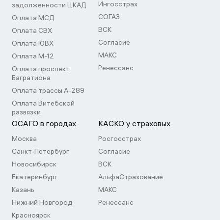
Ингосстрах
задолженности ЦКАД
СОГАЗ
Оплата МСД
ВСК
Оплата СВХ
Согласие
Оплата ЮВХ
МАКС
Оплата М-12
Ренессанс
Оплата проспект
Багратиона
Оплата трассы А-289
Оплата Витебской
развязки
ОСАГО в городах
КАСКО у страховых
Москва
Росгосстрах
Санкт-Петербург
Согласие
Новосибирск
ВСК
Екатеринбург
АльфаСтрахование
Казань
МАКС
Нижний Новгород
Ренессанс
Красноярск