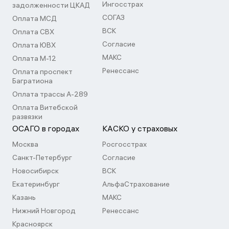
Ингосстрах
задолженности ЦКАД
СОГАЗ
Оплата МСД
ВСК
Оплата СВХ
Согласие
Оплата ЮВХ
МАКС
Оплата М-12
Ренессанс
Оплата проспект
Багратиона
Оплата трассы А-289
Оплата Витебской
развязки
ОСАГО в городах
КАСКО у страховых
Москва
Росгосстрах
Санкт-Петербург
Согласие
Новосибирск
ВСК
Екатеринбург
АльфаСтрахование
Казань
МАКС
Нижний Новгород
Ренессанс
Красноярск