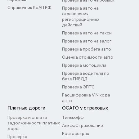
Проверка авто на розыск
Справочник КоАП РФ
Проверка авто на
ограничения
регистрационных
действий
Проверка авто на такси
Проверка авто на залог
Проверка пробега авто
Оценка стоимости авто
Проверка мотоцикла
Проверка водителя по
базе ГИБДД
Проверка ЭПТС
Расшифровка VIN кода
авто
Платные дороги
ОСАГО у страховых
Проверка и оплата
Тинькофф
задолженности платных
АльфаСтрахование
дорог
Росгосстрах
Проверка