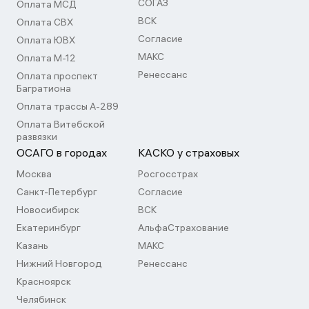
СОГАЗ
Оплата МСД
ВСК
Оплата СВХ
Согласие
Оплата ЮВХ
МАКС
Оплата М-12
Ренессанс
Оплата проспект
Багратиона
Оплата трассы А-289
Оплата Витебской
развязки
ОСАГО в городах
КАСКО у страховых
Москва
Росгосстрах
Санкт-Петербург
Согласие
Новосибирск
ВСК
Екатеринбург
АльфаСтрахование
Казань
МАКС
Нижний Новгород
Ренессанс
Красноярск
Челябинск