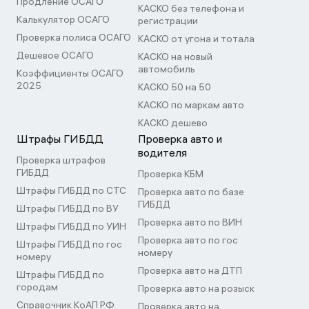
Продление ОСАГО
КАСКО без телефона и
Калькулятор ОСАГО
регистрации
Проверка полиса ОСАГО
КАСКО от угона и тотала
Дешевое ОСАГО
КАСКО на новый
автомобиль
Коэффициенты ОСАГО
2025
КАСКО 50 на 50
КАСКО по маркам авто
КАСКО дешево
Штрафы ГИБДД
Проверка авто и
водителя
Проверка штрафов
ГИБДД
Проверка КБМ
Штрафы ГИБДД по СТС
Проверка авто по базе
ГИБДД
Штрафы ГИБДД по ВУ
Проверка авто по ВИН
Штрафы ГИБДД по УИН
Проверка авто по гос
Штрафы ГИБДД по гос
номеру
номеру
Проверка авто на ДТП
Штрафы ГИБДД по
городам
Проверка авто на розыск
Справочник КоАП РФ
Проверка авто на