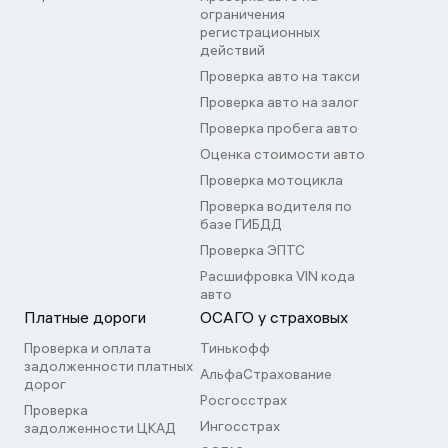
ограничения
регистрационных
действий
Проверка авто на такси
Проверка авто на залог
Проверка пробега авто
Оценка стоимости авто
Проверка мотоцикла
Проверка водителя по
базе ГИБДД
Проверка ЭПТС
Расшифровка VIN кода
авто
Платные дороги
ОСАГО у страховых
Проверка и оплата
Тинькофф
задолженности платных
АльфаСтрахование
дорог
Росгосстрах
Проверка
Ингосстрах
задолженности ЦКАД