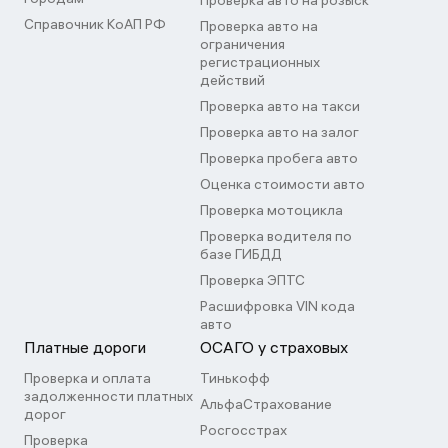
Проверка авто на розыск
Справочник КоАП РФ
Проверка авто на
ограничения
регистрационных
действий
Проверка авто на такси
Проверка авто на залог
Проверка пробега авто
Оценка стоимости авто
Проверка мотоцикла
Проверка водителя по
базе ГИБДД
Проверка ЭПТС
Расшифровка VIN кода
авто
Платные дороги
ОСАГО у страховых
Проверка и оплата
Тинькофф
задолженности платных
АльфаСтрахование
дорог
Росгосстрах
Проверка