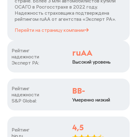
стране. Более 3 млн автомобилистов купили
ОСАГО в Росгосстрахе в 2022 году.
Надежность страховщика подтверждена
рейтингом ruАА от агентства «Эксперт РА».
Перейти на страницу
компании
Рейтинг

ruAA
надежности

Высокий уровень
Эксперт РА:
Рейтинг

BB-
надежности

Умеренно низкий
S&P Global:
4,5
Рейтинг

bip.ru