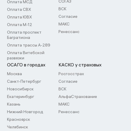
СОГАЗ
Оплата МСД
ВСК
Оплата СВХ
Согласие
Оплата ЮВХ
МАКС
Оплата М-12
Ренессанс
Оплата проспект
Багратиона
Оплата трассы А-289
Оплата Витебской
развязки
ОСАГО в городах
КАСКО у страховых
Москва
Росгосстрах
Санкт-Петербург
Согласие
Новосибирск
ВСК
Екатеринбург
АльфаСтрахование
Казань
МАКС
Нижний Новгород
Ренессанс
Красноярск
Челябинск