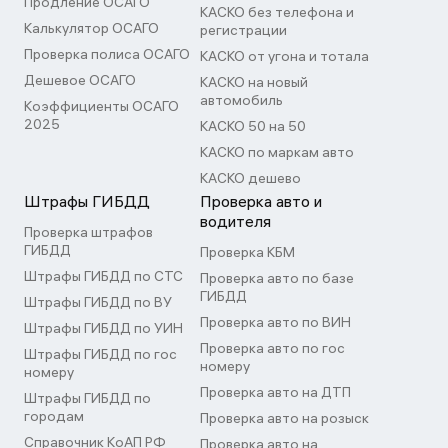
Продление ОСАГО
КАСКО без телефона и
Калькулятор ОСАГО
регистрации
Проверка полиса ОСАГО
КАСКО от угона и тотала
Дешевое ОСАГО
КАСКО на новый
автомобиль
Коэффициенты ОСАГО
2025
КАСКО 50 на 50
КАСКО по маркам авто
КАСКО дешево
Штрафы ГИБДД
Проверка авто и
водителя
Проверка штрафов
ГИБДД
Проверка КБМ
Штрафы ГИБДД по СТС
Проверка авто по базе
ГИБДД
Штрафы ГИБДД по ВУ
Проверка авто по ВИН
Штрафы ГИБДД по УИН
Проверка авто по гос
Штрафы ГИБДД по гос
номеру
номеру
Проверка авто на ДТП
Штрафы ГИБДД по
городам
Проверка авто на розыск
Справочник КоАП РФ
Проверка авто на