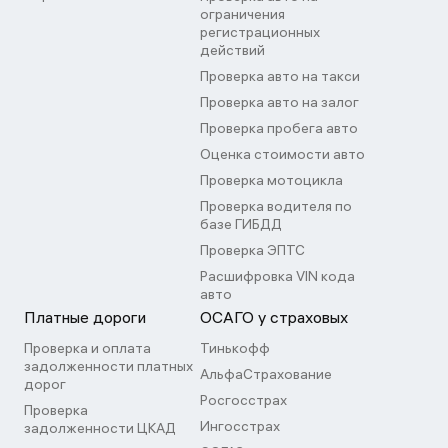
ограничения
регистрационных
действий
Проверка авто на такси
Проверка авто на залог
Проверка пробега авто
Оценка стоимости авто
Проверка мотоцикла
Проверка водителя по
базе ГИБДД
Проверка ЭПТС
Расшифровка VIN кода
авто
Платные дороги
ОСАГО у страховых
Проверка и оплата
Тинькофф
задолженности платных
АльфаСтрахование
дорог
Росгосстрах
Проверка
Ингосстрах
задолженности ЦКАД