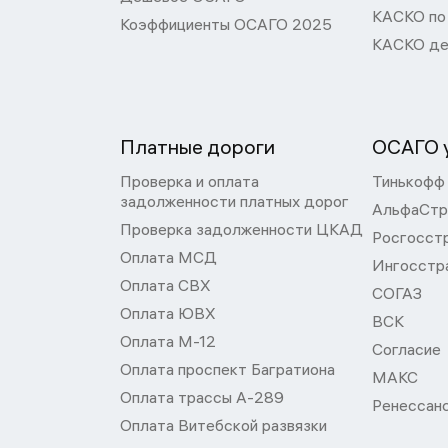
КАСКО по
Коэффициенты ОСАГО 2025
КАСКО де
Платные дороги
ОСАГО у
Проверка и оплата
Тинькофф
задолженности платных дорог
АльфаСтр
Проверка задолженности ЦКАД
Росгосст
Оплата МСД
Ингосстр
Оплата СВХ
СОГАЗ
Оплата ЮВХ
ВСК
Оплата М-12
Согласие
Оплата проспект Багратиона
МАКС
Оплата трассы А-289
Ренессан
Оплата Витебской развязки