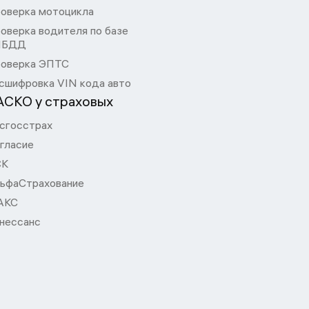
оверка мотоцикла
оверка водителя по базе
ИБДД
оверка ЭПТС
сшифровка VIN кода авто
АСКО у страховых
сгосстрах
гласие
СК
ьфаСтрахование
АКС
нессанс