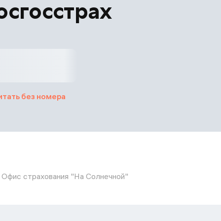
осгосстрах
итать без номера
Офис страхования "На Солнечной"