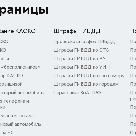
траницы
вание КАСКО
Штрафы ГИБДД
П
СКО
Проверка штрафов ГИБДД
Пр
СКО
Штрафы ГИБДД по СТС
Пр
рофи
Штрафы ГИБДД по ВУ
Пр
 «бесполисников»
Штрафы ГИБДД по УИН
Пр
тор КАСКО
Штрафы ГИБДД по гос номеру
Пр
франшизой
Штрафы ГИБДД по городам
Пр
 старый автомобиль
Справочник КоАП РФ
Пр
ре
з телефона и
ции
Пр
угона и тотала
Пр
 новый автомобиль
Пр
 на 50
Оц