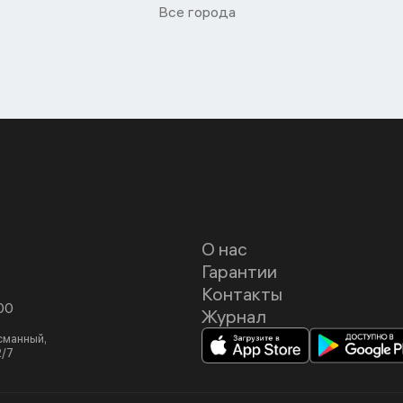
Все города
О нас
Гарантии
Контакты
00
Журнал
асманный,
2/7