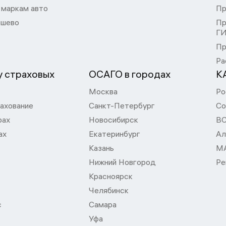
 маркам авто
Пр
шево
Пр
Г
Пр
Ра
 страховых
ОСАГО в городах
К
Москва
Ро
ахование
Санкт-Петербург
Со
рах
Новосибирск
В
ах
Екатеринбург
Ал
Казань
М
Нижний Новгород
Ре
Красноярск
Челябинск
с
Самара
Уфа