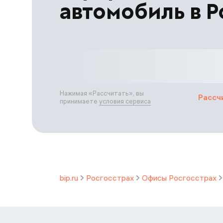
автомобиль в Р
Нажимая «
Рассчитать
», вы
Рассч
принимаете
условия сервиса
bip.ru
Росгосстрах
Офисы Росгосстрах