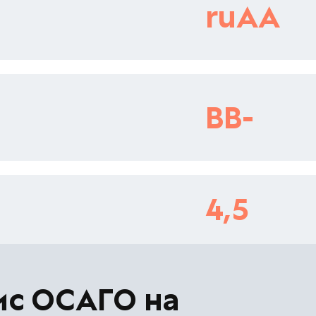
ruAA
BB-
4,5
ис ОСАГО на