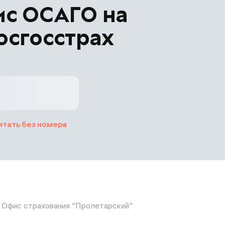
ис ОСАГО на
осгосстрах
итать без номера
Офис страхования "Пролетарский"