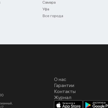
с
Самара
Уфа
Все города
О нас
Гарантии
Контакты
00
Журнал
асманный,
2/7