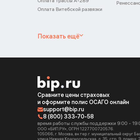
Оплата трассы А-289
Ренессан
Оплата Витебской развязки
Показать ещё
Сравните цены страховых
и оформите полис ОСАГО онлайн
support@bip.ru
8 (800) 333-70-58
время работы службы поддержки 9:00 - 19:
ООО «БИП.РУ», ОГРН 1227700720576.
105066, г. Москва, вн.тер.г. муниципальный округ Б
улица Нижняя Красносельская, д. 35, стр. 9, помещ. 