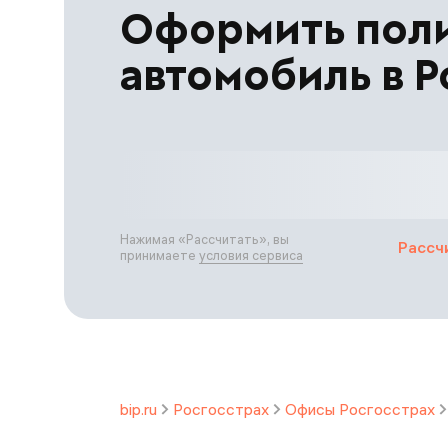
Оформить пол
автомобиль в Р
Нажимая «
Рассчитать
», вы
Рассч
принимаете
условия сервиса
bip.ru
Росгосстрах
Офисы Росгосстрах