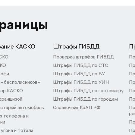
траницы
вание КАСКО
Штрафы ГИБДД
П
СКО
Проверка штрафов ГИБДД
Пр
СКО
Штрафы ГИБДД по СТС
Пр
рофи
Штрафы ГИБДД по ВУ
Пр
 «бесполисников»
Штрафы ГИБДД по УИН
Пр
тор КАСКО
Штрафы ГИБДД по гос номеру
Пр
франшизой
Штрафы ГИБДД по городам
Пр
 старый автомобиль
Справочник КоАП РФ
Пр
ре
з телефона и
ции
Пр
угона и тотала
Пр