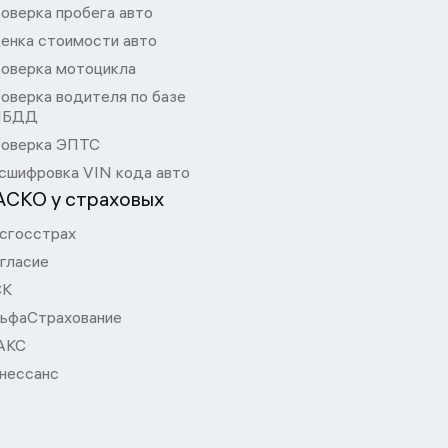
оверка пробега авто
енка стоимости авто
оверка мотоцикла
оверка водителя по базе
ИБДД
оверка ЭПТС
сшифровка VIN кода авто
АСКО у страховых
сгосстрах
гласие
СК
ьфаСтрахование
АКС
нессанс