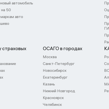
 новый автомобиль
Пр
 на 50
Оц
 маркам авто
Пр
шево
Пр
Г
Пр
Ра
 страховых
ОСАГО в городах
К
Москва
Ро
ахование
Санкт-Петербург
Со
рах
Новосибирск
В
ах
Екатеринбург
Ал
Казань
М
Нижний Новгород
Ре
Красноярск
Челябинск