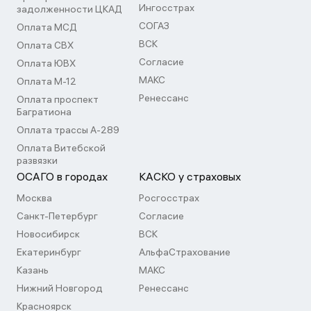
Ингосстрах
задолженности ЦКАД
СОГАЗ
Оплата МСД
ВСК
Оплата СВХ
Согласие
Оплата ЮВХ
МАКС
Оплата М-12
Ренессанс
Оплата проспект
Багратиона
Оплата трассы А-289
Оплата Витебской
развязки
ОСАГО в городах
КАСКО у страховых
Москва
Росгосстрах
Санкт-Петербург
Согласие
Новосибирск
ВСК
Екатеринбург
АльфаСтрахование
Казань
МАКС
Нижний Новгород
Ренессанс
Красноярск