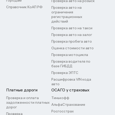
городам
Проверка авто на розыск
Справочник КоАП РФ
Проверка авто на
ограничения
регистрационных
действий
Проверка авто на такси
Проверка авто на залог
Проверка пробега авто
Оценка стоимости авто
Проверка мотоцикла
Проверка водителя по
базе ГИБДД
Проверка ЭПТС
Расшифровка VIN кода
авто
Платные дороги
ОСАГО у страховых
Проверка и оплата
Тинькофф
задолженности платных
АльфаСтрахование
дорог
Росгосстрах
Проверка