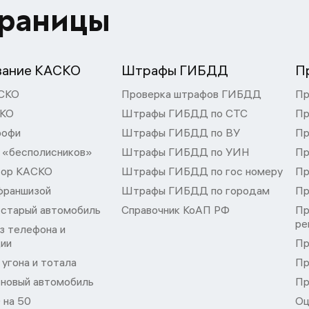
траницы
вание КАСКО
Штрафы ГИБДД
П
СКО
Проверка штрафов ГИБДД
Пр
СКО
Штрафы ГИБДД по СТС
Пр
рофи
Штрафы ГИБДД по ВУ
Пр
 «бесполисников»
Штрафы ГИБДД по УИН
Пр
тор КАСКО
Штрафы ГИБДД по гос номеру
Пр
франшизой
Штрафы ГИБДД по городам
Пр
 старый автомобиль
Справочник КоАП РФ
Пр
ре
з телефона и
ции
Пр
угона и тотала
Пр
 новый автомобиль
Пр
 на 50
Оц