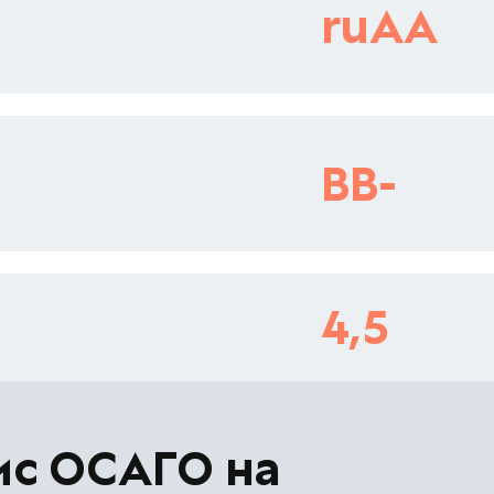
ruAA
BB-
4,5
ис ОСАГО на