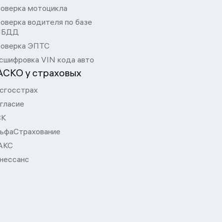
оверка мотоцикла
оверка водителя по базе
ИБДД
оверка ЭПТС
сшифровка VIN кода авто
АСКО у страховых
сгосстрах
гласие
СК
ьфаСтрахование
АКС
нессанс