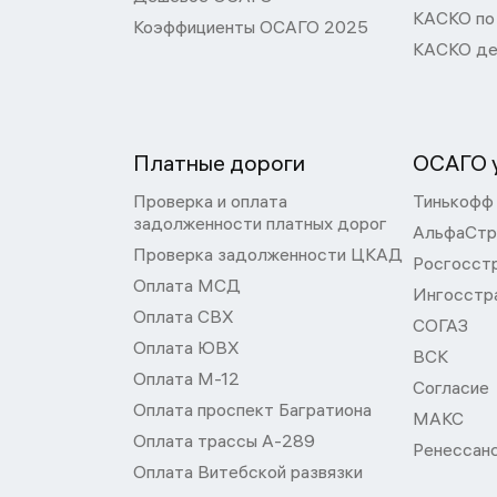
КАСКО по
Коэффициенты ОСАГО 2025
КАСКО де
Платные дороги
ОСАГО у
Проверка и оплата
Тинькофф
задолженности платных дорог
АльфаСтр
Проверка задолженности ЦКАД
Росгосст
Оплата МСД
Ингосстр
Оплата СВХ
СОГАЗ
Оплата ЮВХ
ВСК
Оплата М-12
Согласие
Оплата проспект Багратиона
МАКС
Оплата трассы А-289
Ренессан
Оплата Витебской развязки