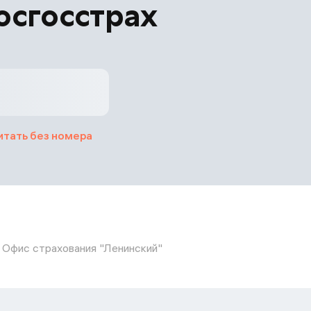
осгосстрах
итать без номера
Офис страхования "Ленинский"