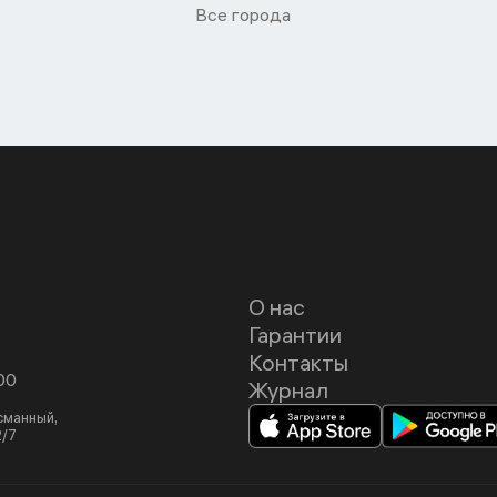
Все города
О нас
Гарантии
Контакты
00
Журнал
асманный,
2/7