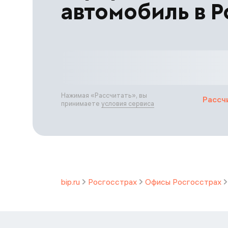
автомобиль в Р
Нажимая «
Рассчитать
», вы
Рассч
принимаете
условия сервиса
bip.ru
Росгосстрах
Офисы Росгосстрах