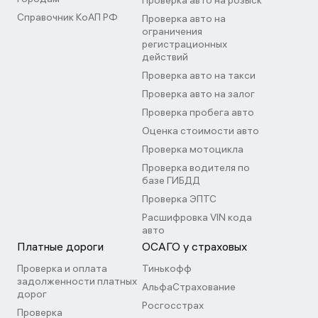
Проверка авто на розыск
Справочник КоАП РФ
Проверка авто на
ограничения
регистрационных
действий
Проверка авто на такси
Проверка авто на залог
Проверка пробега авто
Оценка стоимости авто
Проверка мотоцикла
Проверка водителя по
базе ГИБДД
Проверка ЭПТС
Расшифровка VIN кода
авто
Платные дороги
ОСАГО у страховых
Проверка и оплата
Тинькофф
задолженности платных
АльфаСтрахование
дорог
Росгосстрах
Проверка