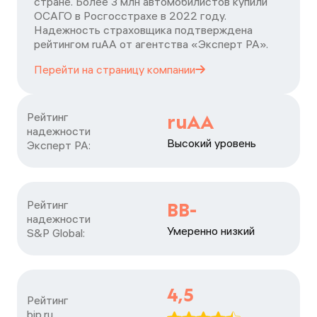
стране. Более 3 млн автомобилистов купили
ОСАГО в Росгосстрахе в 2022 году.
Надежность страховщика подтверждена
рейтингом ruАА от агентства «Эксперт РА».
Перейти на страницу
компании
Рейтинг

ruAA
надежности

Высокий уровень
Эксперт РА:
Рейтинг

BB-
надежности

Умеренно низкий
S&P Global:
4,5
Рейтинг

bip.ru