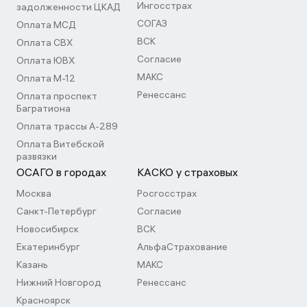
Ингосстрах
задолженности ЦКАД
СОГАЗ
Оплата МСД
ВСК
Оплата СВХ
Согласие
Оплата ЮВХ
МАКС
Оплата М-12
Ренессанс
Оплата проспект
Багратиона
Оплата трассы А-289
Оплата Витебской
развязки
ОСАГО в городах
КАСКО у страховых
Москва
Росгосстрах
Санкт-Петербург
Согласие
Новосибирск
ВСК
Екатеринбург
АльфаСтрахование
Казань
МАКС
Нижний Новгород
Ренессанс
Красноярск