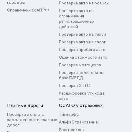
городам
Проверка авто на розыск
Справочник КоАП РФ
Проверка авто на
ограничения
регистрационных
действий
Проверка авто на такси
Проверка авто на залог
Проверка пробега авто
Оценка стоимости авто
Проверка мотоцикла
Проверка водителя по
базе ГИБДД
Проверка ЭПТС
Расшифровка VIN кода
авто
Платные дороги
ОСАГО у страховых
Проверка и оплата
Тинькофф
задолженности платных
АльфаСтрахование
дорог
Росгосстрах