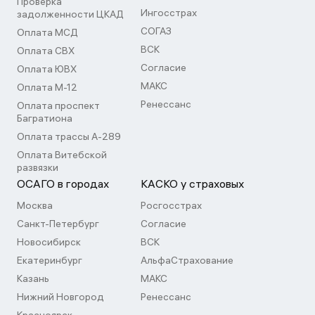
Проверка
Ингосстрах
задолженности ЦКАД
СОГАЗ
Оплата МСД
ВСК
Оплата СВХ
Согласие
Оплата ЮВХ
МАКС
Оплата М-12
Ренессанс
Оплата проспект
Багратиона
Оплата трассы А-289
Оплата Витебской
развязки
ОСАГО в городах
КАСКО у страховых
Москва
Росгосстрах
Санкт-Петербург
Согласие
Новосибирск
ВСК
Екатеринбург
АльфаСтрахование
Казань
МАКС
Нижний Новгород
Ренессанс