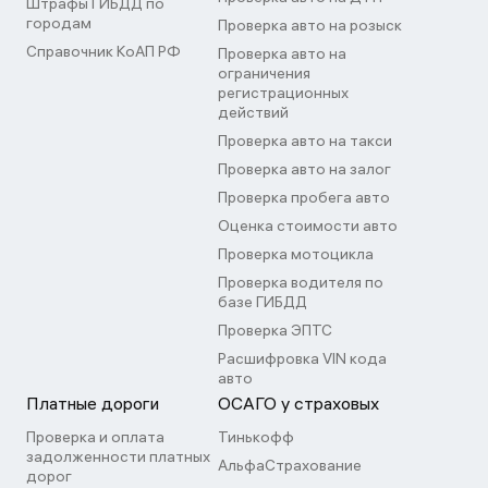
Штрафы ГИБДД по
городам
Проверка авто на розыск
Справочник КоАП РФ
Проверка авто на
ограничения
регистрационных
действий
Проверка авто на такси
Проверка авто на залог
Проверка пробега авто
Оценка стоимости авто
Проверка мотоцикла
Проверка водителя по
базе ГИБДД
Проверка ЭПТС
Расшифровка VIN кода
авто
Платные дороги
ОСАГО у страховых
Проверка и оплата
Тинькофф
задолженности платных
АльфаСтрахование
дорог