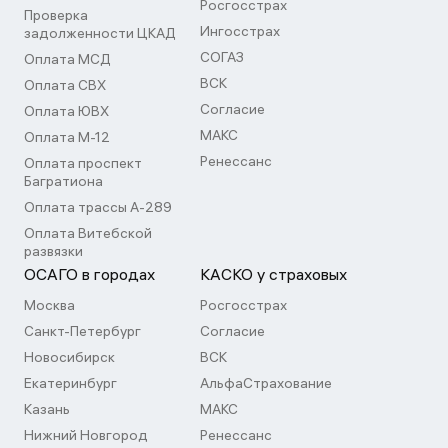
Росгосстрах
Проверка
Ингосстрах
задолженности ЦКАД
СОГАЗ
Оплата МСД
ВСК
Оплата СВХ
Согласие
Оплата ЮВХ
МАКС
Оплата М-12
Ренессанс
Оплата проспект
Багратиона
Оплата трассы А-289
Оплата Витебской
развязки
ОСАГО в городах
КАСКО у страховых
Москва
Росгосстрах
Санкт-Петербург
Согласие
Новосибирск
ВСК
Екатеринбург
АльфаСтрахование
Казань
МАКС
Нижний Новгород
Ренессанс