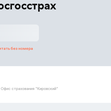
осгосстрах
итать без номера
Офис страхования "Кировский"