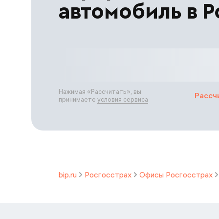
автомобиль в Р
Нажимая «
Рассчитать
», вы
Рассч
принимаете
условия сервиса
bip.ru
Росгосстрах
Офисы Росгосстрах