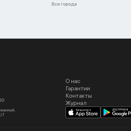
Все города
О нас
Гарантии
Контакты
00
Журнал
асманный,
2/7