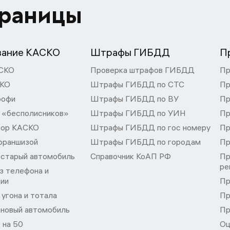
траницы
вание КАСКО
Штрафы ГИБДД
П
СКО
Проверка штрафов ГИБДД
Пр
СКО
Штрафы ГИБДД по СТС
Пр
рофи
Штрафы ГИБДД по ВУ
Пр
 «бесполисников»
Штрафы ГИБДД по УИН
Пр
тор КАСКО
Штрафы ГИБДД по гос номеру
Пр
франшизой
Штрафы ГИБДД по городам
Пр
 старый автомобиль
Справочник КоАП РФ
Пр
ре
з телефона и
ции
Пр
угона и тотала
Пр
 новый автомобиль
Пр
 на 50
Оц