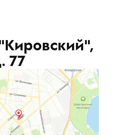
"Кировский",
. 77