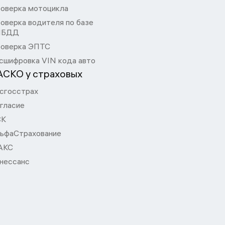
оверка мотоцикла
оверка водителя по базе
ИБДД
оверка ЭПТС
сшифровка VIN кода авто
АСКО у страховых
сгосстрах
гласие
СК
ьфаСтрахование
АКС
нессанс