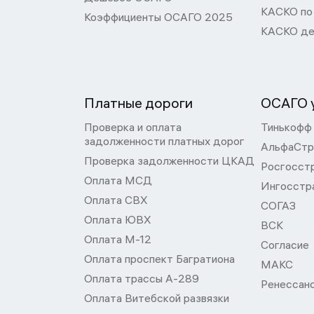
КАСКО по
Коэффициенты ОСАГО 2025
КАСКО де
Платные дороги
ОСАГО у
Проверка и оплата
Тинькофф
задолженности платных дорог
АльфаСтр
Проверка задолженности ЦКАД
Росгосст
Оплата МСД
Ингосстр
Оплата СВХ
СОГАЗ
Оплата ЮВХ
ВСК
Оплата М-12
Согласие
Оплата проспект Багратиона
МАКС
Оплата трассы А-289
Ренессан
Оплата Витебской развязки