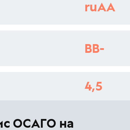
ruAA
BB-
4,5
ис ОСАГО на