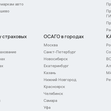
 маркам авто
Пр
шево
Пр
Г
Пр
Ра
 страховых
ОСАГО в городах
К
Москва
Ро
ахование
Санкт-Петербург
Со
рах
Новосибирск
В
ах
Екатеринбург
Ал
Казань
М
Нижний Новгород
Ре
Красноярск
Челябинск
с
Самара
Уфа